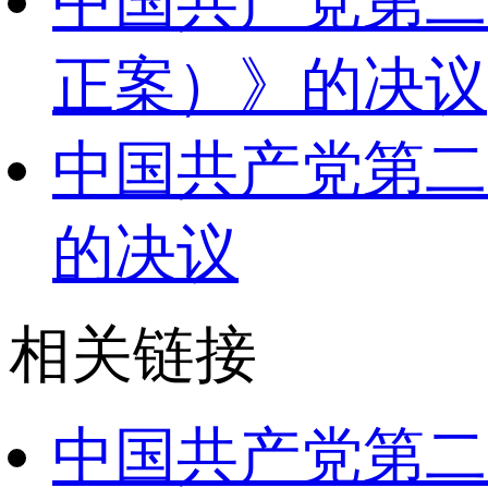
中国共产党第二
正案）》的决议
中国共产党第二
的决议
相关链接
中国共产党第二