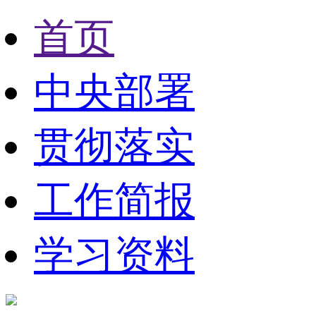
首页
中央部署
贯彻落实
工作简报
学习资料