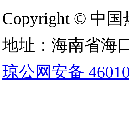
Copyright 
地址：海南省海口市
琼公网安备 460106