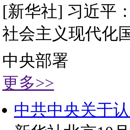
[新华社] 习近
社会主义现代化
中央部署
更多>>
中共中央关于认