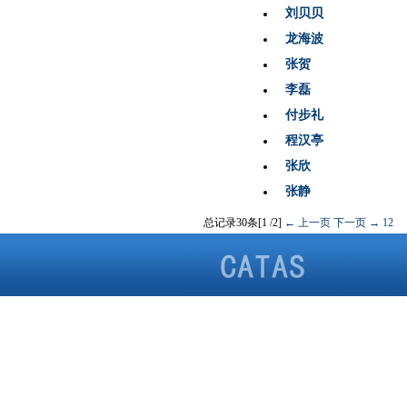
刘贝贝
龙海波
张贺
李磊
付步礼
程汉亭
张欣
张静
总记录30条[1 /2]
← 上一页
下一页 →
1
2