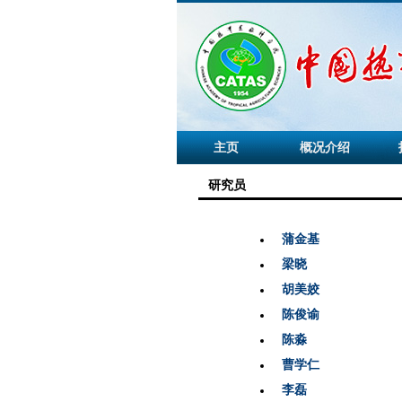
主页
概况介绍
研究员
蒲金基
梁晓
胡美姣
陈俊谕
陈淼
曹学仁
李磊