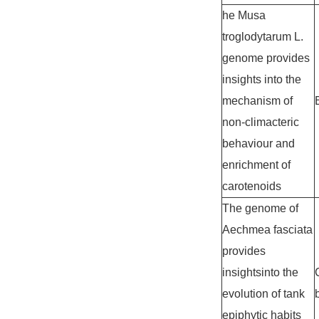
he Musa
troglodytarum L.
genome provides
insights into the
mechanism of
non-climacteric
behaviour and
enrichment of
carotenoids
The genome of
Aechmea fasciata
provides
insightsinto the
evolution of tank
epiphytic habits