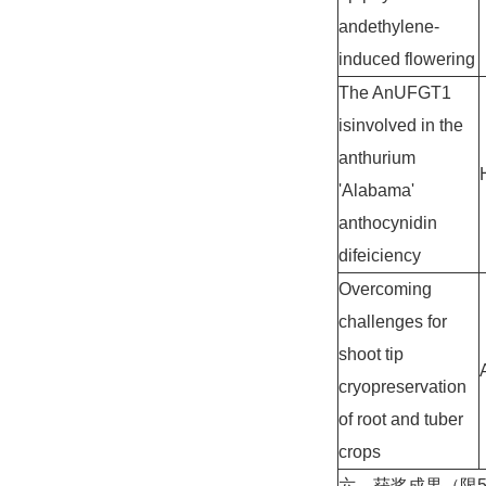
andethylene-
induced flowering
The AnUFGT1
isinvolved in the
anthurium
'Alabama'
anthocynidin
difeiciency
Overcoming
challenges for
shoot tip
cryopreservation
of root and tuber
crops
六、获奖成果（限