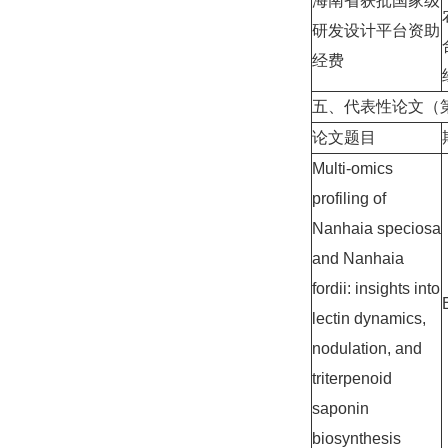
海南省获批国家级
研发设计平台资助
经费
五、代表性论文（
论文题目
Multi-omics
profiling of
Nanhaia speciosa
and Nanhaia
fordii: insights into
lectin dynamics,
nodulation, and
triterpenoid
saponin
biosynthesis