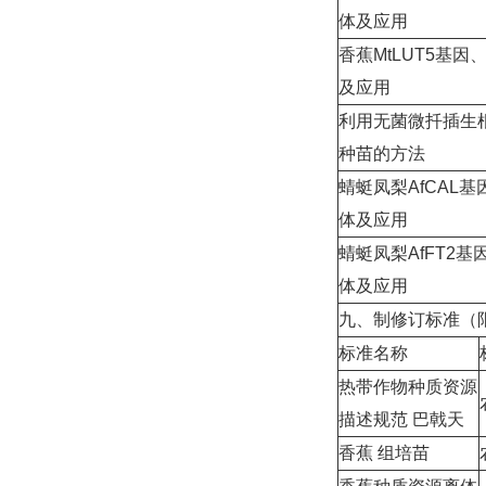
体及应用
香蕉MtLUT5基
及应用
利用无菌微扦插生
种苗的方法
蜻蜓凤梨AfCAL
体及应用
蜻蜓凤梨AfFT2
体及应用
九、制修订标准（
标准名称
热带作物种质资源
描述规范 巴戟天
香蕉 组培苗