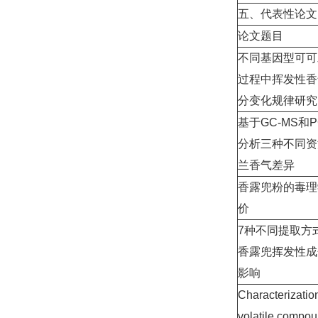
五、代表性论文
论文题目
不同基因型可可
过程中挥发性香
分变化规律研究
基于
GC-MS
和
P
分析三种不同资
兰香气差异
香露兜粉的毒理
价
7
种不同提取方
香露兜挥发性成
影响
Characterization
volatile compo