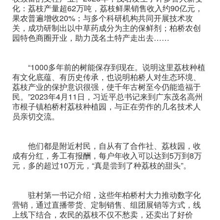
化：荔枝产量超62万吨，荔枝鲜果销售收入约90亿元，
果农普遍增收20%；与多个科研机构共同开展技术攻
关，成功研制出以中草药成分为主的保鲜剂；柏桥农创
园特色商圈开业，助力茂名土特产走出去……
“1000多年前的树能保存到现在。说明这里荔枝种植
有文化底蕴、有历史传承，也说明柏桥人对生态环境、
荔枝产业的保护意识很强，使千年古树至今仍能造福于
民。”2023年4月11日，习近平总书记来到广东茂名高州
市根子镇柏桥村荔枝种植园，与正在劳作的几名技术人
员亲切交流。
他们都是附近村民，自从有了合作社、荔枝园，收
成有分红，务工有报酬，
每户年收入可以达到5万到8万
元，多的超过10万元，“真是尝到了种荔枝的甜头”。
驻村第一书记介绍，这些年柏桥村大力推动数字化
营销，通过直播带货、定制销售、组团展销等方式，线
上线下结合，农民的荔枝不仅不愁卖，还卖出了好价