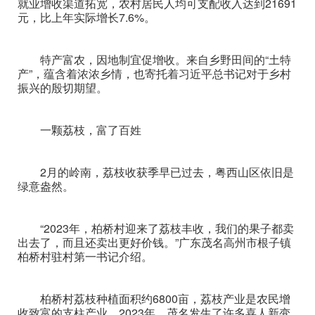
就业增收渠道拓宽，农村居民人均可支配收入达到21691
元，比上年实际增长7.6%。
特产富农，因地制宜促增收。来自乡野田间的“土特
产”，蕴含着浓浓乡情，也寄托着习近平总书记对于乡村
振兴的殷切期望。
一颗荔枝，富了百姓
2月的岭南，荔枝收获季早已过去，粤西山区依旧是
绿意盎然。
“2023年，柏桥村迎来了荔枝丰收，我们的果子都卖
出去了，而且还卖出更好价钱。”广东茂名高州市根子镇
柏桥村驻村第一书记介绍。
柏桥村荔枝种植面积约6800亩，荔枝产业是农民增
收致富的支柱产业。2023年，茂名发生了许多喜人新变