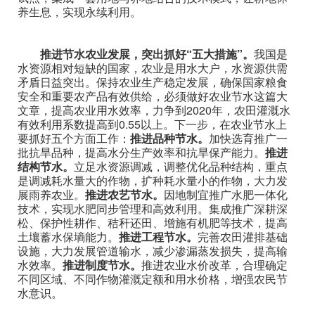
养生息，实现永续利用。
推进节水农业发展，突出抓好“五大措施”。
我国是
水资源相对短缺的国家，农业是用水大户，水资源供需
矛盾日益突出。保持农业生产稳定发展，确保国家粮食
安全和重要农产品有效供给，必须做好农业节水这篇大
文章，提高农业用水效率，力争到2020年，农田灌溉水
有效利用系数提高到0.55以上。下一步，在农业节水上
要抓好五个方面工作：
推进品种节水。
加快选育推广一
批抗旱品种，提高水分生产效率和抗旱保产能力。
推进
结构节水。
立足水资源调减，调整优化品种结构，重点
是调减耗水量大的作物，扩种耗水量小的作物，大力发
展雨养农业。
推进农艺节水。
因地制宜推广水肥一体化
技术，实现水肥同步管理和高效利用。集成推广深耕深
松、保护性耕作、秸秆还田、增施有机肥等技术，提高
土壤蓄水保墒能力。
推进工程节水。
完善农田灌排基础
设施，大力发展管道输水，减少渗漏蒸发损失，提高输
水效率。
推进制度节水。
推进农业水价改革，合理确定
不同区域、不同作物灌溉定额和用水价格，增强农民节
水意识。