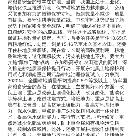
家粮食安全的根本在耕地。当前，我国正处于工业化、
城镇化快速推进阶段，保护耕地的压力越来越大，必须
采取更加有力的措施保护耕地、做到数量不减少，质量
有提高。要守住耕地数量红线。中央审时度势提出了新
形势下国家粮食安全战略，明确了“确保谷物基本自给、
口粮绝对安全”的战略底线。守住这个战略底线，前提是
保证耕地数量的稳定。当前，首要的任务是守住18.65亿
亩耕地红线，划定、划足15.46亿亩永久基本农田。还要
守住耕地质量底线。现在看，长期的高强度利用，耕地
质量堪忧，退化面积较大，污染的耕地也不少。要大力
实施“藏粮于地”战略，在加强高标准农田建设的同时，深
入推进耕地质量保护提升行动，开展东北黑土地保护利
用试点和湖南重金属污染耕地治理修复试点，力争到
2020年，全国耕地质量平均提高0.5个等级以上，筑牢国
家粮食安全的基石。在措施上，主要抓好四个方面：改
良土壤，重点是改善土壤理化性状，改良酸化、盐渍化
等障碍土壤，改进栽培方式。培肥地力，重点是提高土
壤有机质含量，提高贫瘠土壤肥力，提高耕地基础地
力。保水保肥，重点是推广深松深耕和水肥一体化技
术，提高保水保肥能力，实行节水节肥。控污修复，重
点是减少化肥农药施用，防止重金属和有机物污染耕
地，控制农膜残留。此外，还要开展耕地轮作休耕制度
试点，集成一套用地与养地结合的技术模式，让耕地休