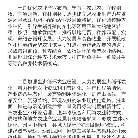
一是优化农业产业布局。坚持宜农则农、宜牧则
牧、宜渔则渔、宜林则林，逐步建立起农业生产力与资
源环境承载力相匹配的农业发展新格局。优化调整种养
业结构，引导生猪养殖向东北等环境容量大的地区转
移，按照土地承载能力，推行以地定畜、种养匹配，实
现种养结合循环发展。大力发展草食畜牧业，开展粮改
饲和种养结合型农业试点，打通种养结合发展的通道，
形成粮饲兼顾、种养结合、农牧循环的新型农业结构。
开展稻田综合种养技术示范，推广稻鱼共生、鱼菜共生
等综合种养技术新模式。
二是加强生态循环农业建设。大力发展生态循环农
业，着力推进农业资源利用节约化、生产过程清洁化、
产业链条生态化、废弃物利用资源化，走产出高效、产
品安全、资源节约、环境友好的农业现代化道路。注重
面上推进与示范创建并举、量化目标与制度创新并行，
把农业生态环境治理、废弃物综合利用与农业转方式、
调结构和地方农业产业发展有机结合起来，形成“主体小
循环、园区中循环、县域大循环”的“三级循环”模式，构
建起点串成线、线织成网、网覆盖省的生态循环农业示
范体系。通过政策扶持和市场机制作用，引导社会资本