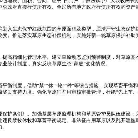
地块、面积、合同、证书“四到户”，依法赋予广大农牧民长
中央政府直接行使所有权、全民所有地方政府行使所有权的资产
划入生态保护红线范围的草原面积及类型，厘清严守生态保护红
改变。推进落实草原生态补偿机制，实施好新一轮草原保护补助
提高精细化管理水平。建立草原动态监测预警制度，对草原基本
业统计制度，真实反映草原生态“家底”变化情况。
制度，借助“禁”“休”“轮”“种”等综合措施，实现草畜平衡
核奖励支持力度。强化草原征占用审核审批管理，杜绝“先上车、
保护条例》。加强基层草原监理机构和草原管护员队伍建设，完
处违反禁牧休牧和草畜平衡规定、非法征占用草原以及乱开滥垦
力。