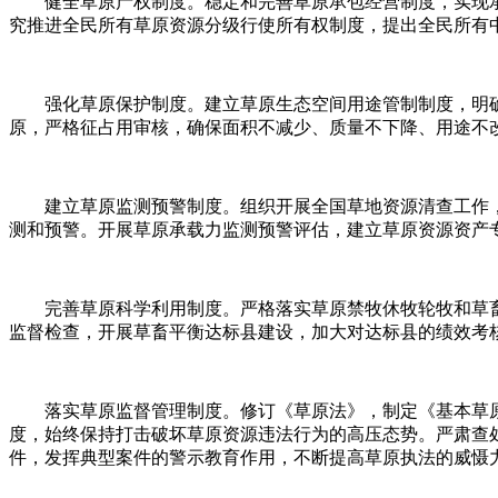
健全草原产权制度。稳定和完善草原承包经营制度，实现承包
究推进全民所有草原资源分级行使所有权制度，提出全民所有
强化草原保护制度。建立草原生态空间用途管制制度，明确
原，严格征占用审核，确保面积不减少、质量不下降、用途不
建立草原监测预警制度。组织开展全国草地资源清查工作，
测和预警。开展草原承载力监测预警评估，建立草原资源资产专
完善草原科学利用制度。严格落实草原禁牧休牧轮牧和草畜平衡
监督检查，开展草畜平衡达标县建设，加大对达标县的绩效考
落实草原监督管理制度。修订《草原法》，制定《基本草原
度，始终保持打击破坏草原资源违法行为的高压态势。严肃查
件，发挥典型案件的警示教育作用，不断提高草原执法的威慑