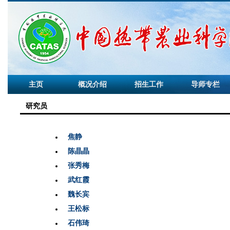
主页
概况介绍
招生工作
导师专栏
研究员
焦静
陈晶晶
张秀梅
武红霞
魏长宾
王松标
石伟琦