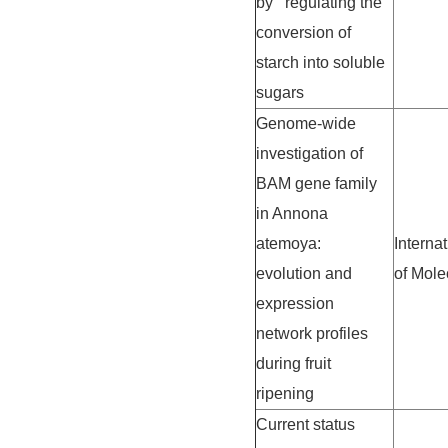
by regulating the
conversion of
starch into soluble
sugars
Genome-wide
investigation of
BAM gene family
in Annona
atemoya:
Interna
evolution and
of Mole
expression
network profiles
during fruit
ripening
Current status