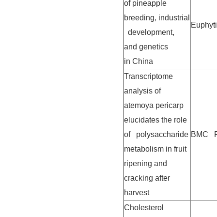
of pineapple
breeding, industrial
Euphyt
development,
and genetics
in China
Transcriptome
analysis of
atemoya pericarp
elucidates the role
of polysaccharide
BMC Pl
metabolism in fruit
ripening and
cracking after
harvest
Cholesterol