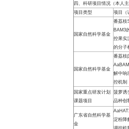
四、科研项目情况（本人主
项目类型
项目（
番荔枝S
BAM
国家自然科学基金
控果实
的分子
番荔枝
AaBA
国家自然科学基金
解中响
控机制
国家重点研发计划
菠萝诱
课题项目
品种创
AaHAT
广东省自然科学基
淀粉降
金
调控机