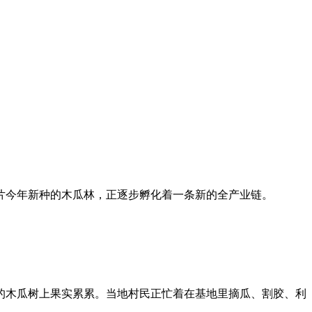
片今年新种的木瓜林，正逐步孵化着一条新的全产业链。
的木瓜树上果实累累。当地村民正忙着在基地里摘瓜、割胶、利