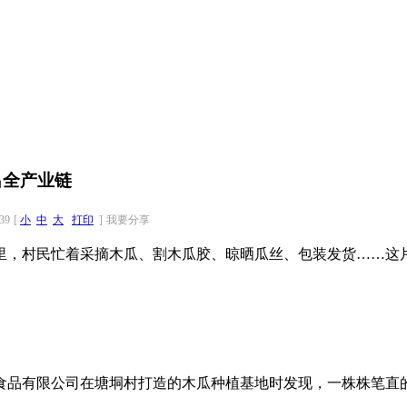
出全产业链
39
[
小
中
大
打印
]
我要分享
里，村民忙着采摘木瓜、割木瓜胶、晾晒瓜丝、包装发货……这
食品有限公司在塘垌村打造的木瓜种植基地时发现，一株株笔直