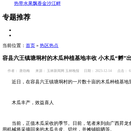
热带水果飘香金沙江畔
专题推荐
当前位置：
首页
»
热区热点
容县六王镇塘垌村的木瓜种植基地丰收 小木瓜“孵”
作者：
唐劲梅
来源： 玉林新闻网 玉林晚报
日期： 2023-12-14
点击：
6
近日，在容县六王镇塘垌村的一片数十亩的木瓜种植基地
木瓜丰产，效益喜人
当前，正值木瓜采收的季节。日前，笔者来到由广西昇龙
用机械将采摘回来的木瓜去皮、切丝，并摊铺晾晒等。