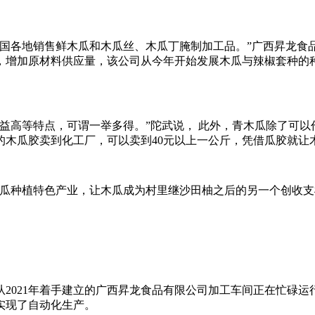
全国各地销售鲜木瓜和木瓜丝、木瓜丁腌制加工品。”广西昇龙
，增加原材料供应量，该公司从今年开始发展木瓜与辣椒套种的
益高等特点，可谓一举多得。”陀武说， 此外，青木瓜除了可
的木瓜胶卖到化工厂，可以卖到40元以上一公斤，凭借瓜胶就让
木瓜种植特色产业，让木瓜成为村里继沙田柚之后的另一个创收支
2021年着手建立的广西昇龙食品有限公司加工车间正在忙碌
实现了自动化生产。