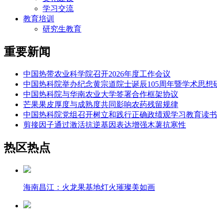
学习交流
教育培训
研究生教育
重要新闻
中国热带农业科学院召开2026年度工作会议
中国热科院举办纪念黄宗道院士诞辰105周年暨学术思想
中国热科院与华南农业大学签署合作框架协议
芒果果皮厚度与成熟度共同影响农药残留规律
中国热科院党组召开树立和践行正确政绩观学习教育读书
剪接因子通过激活抗逆基因表达增强木薯抗寒性
热区热点
海南昌江：火龙果基地灯火璀璨美如画