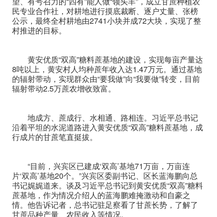
望、有号召力的“四有”能人做“领头羊”，成立甘蔗种植农
民专业合作社，对耕地进行摸底裁断、逐户丈量、张榜
公示，最终全村耕地由2741小块并成72大块，实现了整
村推进的目标。
黄安优质“双高”糖料蔗基地的建设，实现每亩产量达
8吨以上，黄安村人均种蔗年收入达1.47万元。通过基地
的辐射带动，实现群众由“要我做”向“我要做”转变，目前
辐射带动2.5万蔗农增收致富。
地成方、蔗成行、水相通、路相连。习近平总书记
沿着平坦的水泥道路进入黄安优质“双高”糖料蔗基地，成
行成片的甘蔗笔直挺拔。
“目前，兴宾区已建成‘双高’基地71万亩，万亩连
片‘双高’基地20个。”兴宾区委副书记、区长蓝海鹏向总
书记娓娓道来。谈及习近平总书记到黄安优质“双高”糖料
蔗基地，作为情况介绍人的蓝海鹏难掩激动和自豪之
情。他告诉记者，总书记驻足察看了甘蔗长势，了解了
甘蔗品种产量、农民收入等情况。