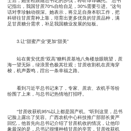
士后，她全程跟随总书记的步伐，聆听谆谆嘱托。“总书
记指出，我国甘蔗70%自给自足，30%需要引进。”这句
话对李珍触动很深。她表示，将立足自身本职工作，把
科研往甘蔗育种上靠，培育出更多优良的甘蔗品种，满
足甘蔗糖分需求，补足我国糖业发展的短板。
3.让“甜蜜产业”更加“甜美”
站在黄安优质“双高”糖料蔗基地八角楼放眼眺望，蔗
海一望无际，绿浪景色极其壮观；甘蔗收割机在蔗海穿
梭，机声轰鸣，蹚出一条幸福之路。
看到习近平总书记来了，专家、蔗农、农机手等纷
纷围了上来，与总书记热情地打招呼。
“甘蔗收获机95%以上都是国产机。”听到这里，总书
记脸上露出了笑容。广西农机中心科技推广部部长黄严
回忆，他首先向总书记介绍了甘蔗机收的情况，让他印
象最深的是，总书记很懂种植甘蔗的辛苦，甘蔗收获机