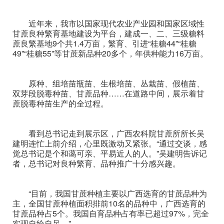
近年来，我市以国家现代农业产业园和国家区域性
甘蔗良种繁育基地建设为平台，建成一、二、三级糖料
蔗良繁基地9个共1.4万亩，繁育、引进“桂糖44”“桂糖
49”“桂糖55”等甘蔗新品种20多个，年供种能力16万亩。
原种、组培苗瓶苗、生根培苗、丛栽苗、假植苗、
双芽段脱毒种苗、甘蔗品种……在道路中间，展示着甘
蔗脱毒种苗生产的全过程。
看到总书记走到展示区，广西农科院甘蔗所所长吴
建明连忙上前介绍，心里既激动又紧张。“通过交谈，感
觉总书记是个和蔼可亲、平易近人的人。”吴建明告诉记
者，总书记对良种繁育、品种推广十分感兴趣。
“目前，我国甘蔗种植主要以广西选育的甘蔗品种为
主，全国甘蔗种植面积排前10名的品种中，广西选育的
甘蔗品种占5个。我国自育品种占有率已超过97%，完全
实现自给自足。”