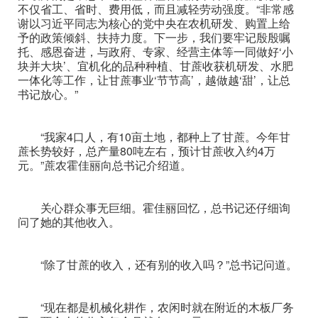
不仅省工、省时、费用低，而且减轻劳动强度。“非常感
谢以习近平同志为核心的党中央在农机研发、购置上给
予的政策倾斜、扶持力度。下一步，我们要牢记殷殷嘱
托、感恩奋进，与政府、专家、经营主体等一同做好‘小
块并大块’、宜机化的品种种植、甘蔗收获机研发、水肥
一体化等工作，让甘蔗事业‘节节高’，越做越‘甜’，让总
书记放心。”
“我家4口人，有10亩土地，都种上了甘蔗。今年甘
蔗长势较好，总产量80吨左右，预计甘蔗收入约4万
元。”蔗农霍佳丽向总书记介绍道。
关心群众事无巨细。霍佳丽回忆，总书记还仔细询
问了她的其他收入。
“除了甘蔗的收入，还有别的收入吗？”总书记问道。
“现在都是机械化耕作，农闲时就在附近的木板厂务