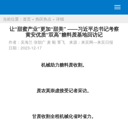
切
换
当前位置：
首页
»
热区热点
» 详细
导
航
让“甜蜜产业”更加“甜美” ——习近平总书记考察
黄安优质“双高”糖料蔗基地回访记
作者：吴海兰 张朝广 麦 毅 覃飞
来源：来宾网—来宾日报
日期：2023-12-17
机械助力糖料蔗收割。
蔗农莫崇虚接受记者采访。
甘蔗收割全程机械化省时省力。