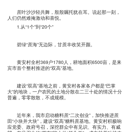
蔗叶沙沙轻共舞，殷殷嘱托犹在耳。说起那一刻，
人们仍然难掩激动和喜悦。
1.从“1个”到“20个”
碧绿“蔗海”无边际，甘蔗丰收笑开颜。
黄安村全村369户1780人，耕地面积6500亩，是来
宾市首个整村推进的“双高”基地。
建设“双高”基地之前，黄安村各家各户都是“巴掌
大”的地块，一户农民的土地分散在二三十处的情况十分
普遍，零零散散，不成规模。
近年来，我市启动糖料蔗“二次创业”，加快推进蔗
田“小块并大块”，建设“双高”糖料蔗基地。黄安村积极响
应党委、政府号召，深挖群众中有见识、有实力、有威