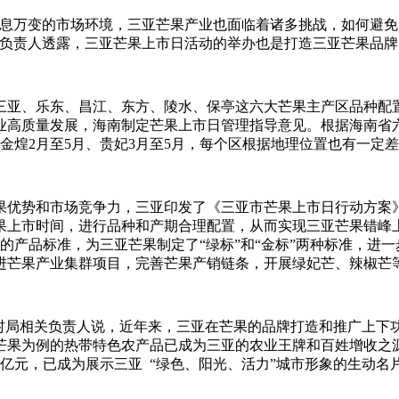
瞬息万变的市场环境，三亚芒果产业也面临着诸多挑战，如何避
关负责人透露，三亚芒果上市日活动的举办也是打造三亚芒果品
但三亚、乐东、昌江、东方、陵水、保亭这六大芒果主产区品种配
业高质量发展，海南制定芒果上市日管理指导意见。根据海南省
、金煌2月至5月、贵妃3月至5月，每个区根据地理位置也有一定
果优势和市场竞争力，三亚印发了《三亚市芒果上市日行动方案
果上市时间，进行品种和产期合理配置，从而实现三亚芒果错峰
的产品标准，为三亚芒果制定了“绿标”和“金标”两种标准，进
进芒果产业集群项目，完善芒果产销链条，开展绿妃芒、辣椒芒
村局相关负责人说，近年来，三亚在芒果的品牌打造和推广上下功
果为例的热带特色农产品已成为三亚的农业王牌和百姓增收之源，
亿元，已成为展示三亚 “绿色、阳光、活力”城市形象的生动名