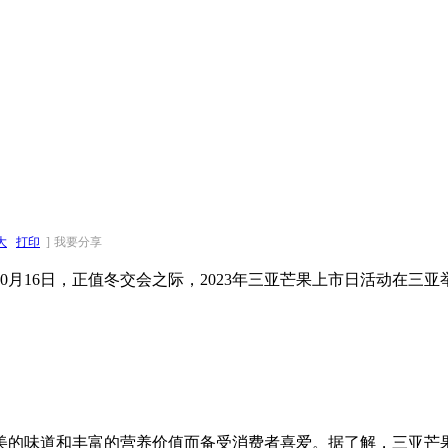
大
打印
]
我要分享
月16日，正值冬交会之际，2023年三亚芒果上市日活动在三
美的味道和丰富的营养价值而备受消费者喜爱。据了解，三亚芒