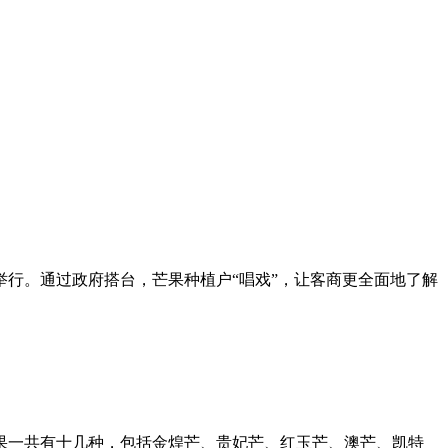
亚举行。通过政府搭台，芒果种植户“唱戏”，让客商更全面地了解
果一共有十几种，包括金煌芒、贵妃芒、红玉芒、澳芒、凯特