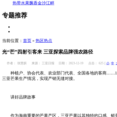
热带水果飘香金沙江畔
专题推荐
当前位置：
首页
»
热区热点
光“芒”四射引客来 三亚探索品牌强农路径
作者：
张慧膑
来源： 三亚日报
日期： 2023-12-19
点击：
625
[
小
中
种植户、协会代表、农业部门代表、全国各地的客商……10
三亚芒果生产情况，实现产销无缝对接。
讲好品牌故事
作为海南重要的芒果产区，三亚芒果以其独特的口感、鲜