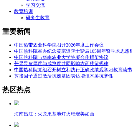
学习交流
教育培训
研究生教育
重要新闻
中国热带农业科学院召开2026年度工作会议
中国热科院举办纪念黄宗道院士诞辰105周年暨学术思想
中国热科院与华南农业大学签署合作框架协议
芒果果皮厚度与成熟度共同影响农药残留规律
中国热科院党组召开树立和践行正确政绩观学习教育读书
剪接因子通过激活抗逆基因表达增强木薯抗寒性
热区热点
海南昌江：火龙果基地灯火璀璨美如画