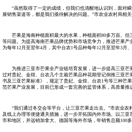
“虽然取得了一定的成绩，但我们也清醒地认识到，面对
展销售渠道等，都是我们亟待解决的问题。”市农业农村局相
芒果是海南种植面积最大的水果，种植面积80多万亩。
等问题。为提高海南芒果品牌优势和市场竞争力，推进芒果产
为每年12月至翌年4月，其中台农1号品种每年12月至翌年3月
为推进三亚市芒果全产业链培育发展，进一步提高三亚芒
过对贵妃、金煌、台农几个主栽芒果品种花期登记倒推三亚芒
书及三亚芒果标准》，规定了贵妃、金煌、台农1号等三种芒果
范芒果产业发展，目前已形成一套完善的监管体系，高质量推
“我们通过冬交会等平台，让三亚芒果走出去。”市农业农
及线上办理等便捷通关措施，进一步开拓国内外市场。以三亚芒
市和地区，并远销加拿大、德国等海外市场，年销售总额100多