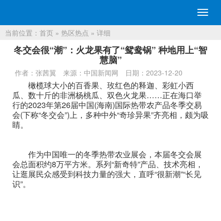
切
换
当前位置：
首页
»
热区热点
» 详细
导
航
冬交会很“潮”：火龙果有了“鸳鸯锅” 种地用上“智
慧脑”
作者：张茜翼
来源：中国新闻网
日期：2023-12-20
橄榄球大小的百香果、玫红色的释迦、彩虹小西
瓜、数十斤的非洲杨桃瓜、双色火龙果……正在海口举
行的2023年第26届中国(海南)国际热带农产品冬季交易
会(下称“冬交会”)上，多种中外“奇珍异果”齐亮相，颇为吸
睛。
作为中国唯一的冬季热带农业展会，本届冬交会展
会总面积约8万平方米。系列“新奇特”产品、技术亮相，
让逛展民众感受到科技力量的强大，直呼“很新潮”“长见
识”。