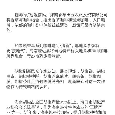
咖啡“玩”起混搭风。海南香草田园农旅投资有限公司
将香草与咖啡结合，推出香茅咖啡和斑斓咖啡，入口顺
滑，浓郁的咖啡香中伴随丝丝清香，唇齿间留有淡淡余
韵。
如果说香草系列咖啡是“小清新”，那地瓜拿铁就
更“接地气”。海南澄迈县将当地特产桥头地瓜和福山咖啡
跨界组合，奇妙地刺激着味蕾。
胡椒刷新民众传统认知。展会现场，胡椒饼、胡椒
曲奇、胡椒核桃酥、胡椒芝麻薄片、胡椒茶、胡椒肉
脯、胡椒茶叶足浴包等纷纷亮相，刷新民众对这一农作
物作为传统调料的认知。
海南胡椒占全国胡椒产量95%以上。海口市胡椒产
业协会会长陈星说，作为海南热带特色农业的“王牌产
业”之一。近年来，海南以科技加持，提升胡椒种植和加