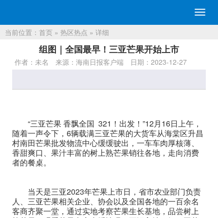
切
换
当前位置：
首页
»
热区热点
» 详细
导
航
组图｜全国最早！三亚芒果开始上市
作者：未名
来源：海南日报客户端
日期：2023-12-27
“三亚芒果 香飘全国 321！出发！”12月16日上午，
随着一声令下，6辆载满三亚芒果的大货车从海棠区升昌
村南田芒果批发物流中心缓缓驶出，一车车肉厚核薄、
香甜爽口、果汁丰富的树上熟芒果销往各地，走向消费
者的餐桌。
当天是三亚2023年芒果上市日，省市农业部门负责
人、三亚芒果相关企业、协会以及全国各地的一百余名
客商齐聚一堂，通过实地考察芒果生长基地，品尝树上