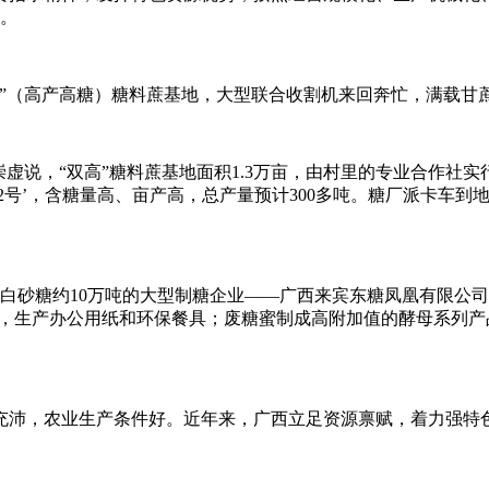
值。
高”（高产高糖）糖料蔗基地，大型联合收割机来回奔忙，满载甘
崇虚说，“双高”糖料蔗基地面积1.3万亩，由村里的专业合作社
42号’，含糖量高、亩产高，总产量预计300多吨。糖厂派卡车到
产白砂糖约10万吨的大型制糖企业——广西来宾东糖凤凰有限公
浆，生产办公用纸和环保餐具；废糖蜜制成高附加值的酵母系列产
充沛，农业生产条件好。近年来，广西立足资源禀赋，着力强特