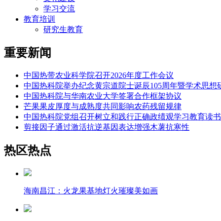
学习交流
教育培训
研究生教育
重要新闻
中国热带农业科学院召开2026年度工作会议
中国热科院举办纪念黄宗道院士诞辰105周年暨学术思想
中国热科院与华南农业大学签署合作框架协议
芒果果皮厚度与成熟度共同影响农药残留规律
中国热科院党组召开树立和践行正确政绩观学习教育读书
剪接因子通过激活抗逆基因表达增强木薯抗寒性
热区热点
海南昌江：火龙果基地灯火璀璨美如画