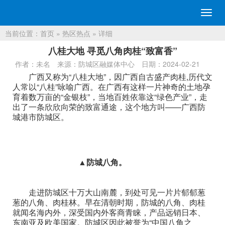
切
换
当前位置：
首页
»
热区热点
» 详细
导
航
八桂大地 寻觅八角肉桂“致富香”
作者：未名
来源：防城区融媒体中心
日期：2024-02-21
广西又称为“八桂大地”，因广西自古盛产肉桂,历代文
人常以“八桂”咏喻广西。在广西有这样一片神奇的土地孕
育着数万亩的“金银枝”，当地百姓依靠这“绿色产业”，走
出了一条欣欣向荣的致富通途，这个地方叫——广西防
城港市防城区。
▲防城八角。
走进防城区十万大山南麓，到处可见一片片郁郁葱
葱的八角、肉桂林。早在清朝时期，防城的八角、肉桂
就闻名海内外，深受国内外客商青睐，产品远销日本、
东南亚及欧美国家。防城区因此被誉为“中国八角之