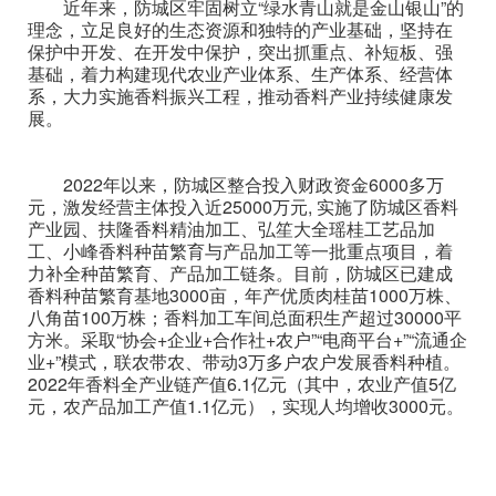
近年来，防城区牢固树立“绿水青山就是金山银山”的
理念，立足良好的生态资源和独特的产业基础，坚持在
保护中开发、在开发中保护，突出抓重点、补短板、强
基础，着力构建现代农业产业体系、生产体系、经营体
系，大力实施香料振兴工程，推动香料产业持续健康发
展。
2022年以来，防城区整合投入财政资金6000多万
元，激发经营主体投入近25000万元, 实施了防城区香料
产业园、扶隆香料精油加工、弘笙大全瑶桂工艺品加
工、小峰香料种苗繁育与产品加工等一批重点项目，着
力补全种苗繁育、产品加工链条。目前，防城区已建成
香料种苗繁育基地3000亩，年产优质肉桂苗1000万株、
八角苗100万株；香料加工车间总面积生产超过30000平
方米。采取“协会+企业+合作社+农户”“电商平台+”“流通企
业+”模式，联农带农、带动3万多户农户发展香料种植。
2022年香料全产业链产值6.1亿元（其中，农业产值5亿
元，农产品加工产值1.1亿元），实现人均增收3000元。