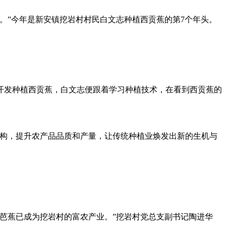
收入。”今年是新安镇挖岩村村民白文志种植西贡蕉的第7个年头。
开发种植西贡蕉，白文志便跟着学习种植技术，在看到西贡蕉的
业结构，提升农产品品质和产量，让传统种植业焕发出新的生机与
芭蕉已成为挖岩村的富农产业。”挖岩村党总支副书记陶进华