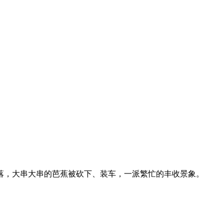
落，大串大串的芭蕉被砍下、装车，一派繁忙的丰收景象。