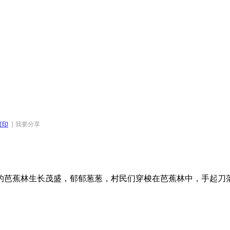
打印
]
我要分享
的芭蕉林生长茂盛，郁郁葱葱，村民们穿梭在芭蕉林中，手起刀