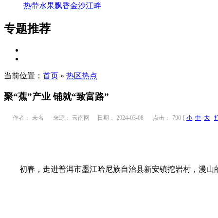
热带水果飘香金沙江畔
专题推荐
当前位置：
首页
»
热区热点
聚“蕉”产业 铺就“致富路”
作者：
未名
来源： 云南网
日期： 2024-03-08
点击：
790
[
小
中
大
初春，走进普洱市墨江哈尼族自治县新安镇挖岩村，漫山