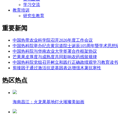
学习交流
教育培训
研究生教育
重要新闻
中国热带农业科学院召开2026年度工作会议
中国热科院举办纪念黄宗道院士诞辰105周年暨学术思想
中国热科院与华南农业大学签署合作框架协议
芒果果皮厚度与成熟度共同影响农药残留规律
中国热科院党组召开树立和践行正确政绩观学习教育读书
剪接因子通过激活抗逆基因表达增强木薯抗寒性
热区热点
海南昌江：火龙果基地灯火璀璨美如画