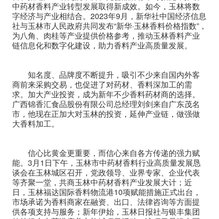
中药材香料产业转型发展取得新成效。如今，玉林将数
字经济与产业相结合。2023年9月，新华社中国经济信息
社与玉林市人民政府共同发布“新华·玉林香料价格指数”，
为八角、肉桂等产业提供价格参考，推动玉林香料产业
链信息化和数字化建设，助力香料产业高质量发展。
知名度、品牌度不断提升，吸引不少来自国内外客
商前来采购交易，也促进了对药材、香料深加工的需
求。加大产业投资，成为新年不少香料药材商的选择。
广西锦香汇食品股份有限公司总经理刘剑来自广东茂名
市，他现在正加大对玉林的投资，延伸产业链，做强做
大香料加工。
信心比黄金更重要，而信心来自各方传递的强力赋
能。3月1日下午，玉林市中药材香料行业高质量发展恳
谈会在玉林城区召开，党政领导、业界专家、企业代表
等齐聚一堂，共商玉林中药材香料产业发展大计；近
日，玉林福达国际香料物流港10项赋能措施正式出台，
市场承诺为香料商家在融资、出口、法律咨询等方面提
供各项支持与服务；新年伊始，玉林日报社与银丰集团