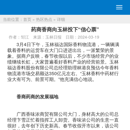
切
换
当前位置：
首页
»
热区热点
» 详细
导
航
药商香商向玉林投下“信心票”
作者：邹江
来源：玉林日报
日期：2024-03-19
3月4日下午，玉林福达国际香料物流港，一辆辆满
载着香料的运货车在大门口进进出出，一派繁荣的景
象。据商户反映，春节收假以后，不少市场经营户的业
绩继续长虹，大家普遍看好香料产业的经营前景。玉林
福达香料股份有限公司总经理助理林港良预估今年香料
物流港市场交易额达350亿元左右。“玉林香料中药材行
业大有可为、前景可期。”他充满信心地说。
香商药商的发展福地
广西香味浓商贸有限公司大门，身材高大的公司总
经理卞雪正忙着指挥工人卸货。香味浓公司的生意一直
很好，去年创下历史新高。春节收假开市以来，该公司