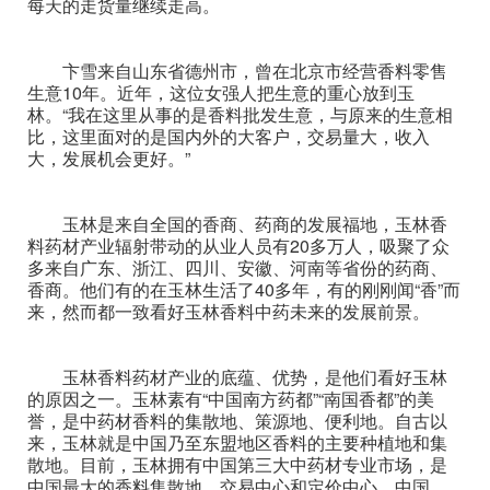
每天的走货量继续走高。
卞雪来自山东省德州市，曾在北京市经营香料零售
生意10年。近年，这位女强人把生意的重心放到玉
林。“我在这里从事的是香料批发生意，与原来的生意相
比，这里面对的是国内外的大客户，交易量大，收入
大，发展机会更好。”
玉林是来自全国的香商、药商的发展福地，玉林香
料药材产业辐射带动的从业人员有20多万人，吸聚了众
多来自广东、浙江、四川、安徽、河南等省份的药商、
香商。他们有的在玉林生活了40多年，有的刚刚闻“香”而
来，然而都一致看好玉林香料中药未来的发展前景。
玉林香料药材产业的底蕴、优势，是他们看好玉林
的原因之一。玉林素有“中国南方药都”“南国香都”的美
誉，是中药材香料的集散地、策源地、便利地。自古以
来，玉林就是中国乃至东盟地区香料的主要种植地和集
散地。目前，玉林拥有中国第三大中药材专业市场，是
中国最大的香料集散地、交易中心和定价中心，中国