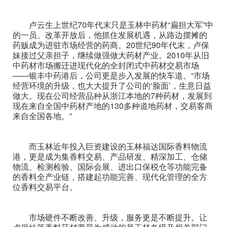
卢云生上世纪70年代末只是玉林中药材“扁担大军”中
的一员。改革开放后，他抓住发展机遇，从路边摆摊的
药贩成为进驻市场经营的药商。20世纪90年代末，卢保
妹接过父亲担子，继续做强做大药材产业。2010年从旧
中药材市场搬迁进现代化的全封闭式中药材交易市场
——银丰中药港后，公司更是步入发展的快车道。“市场
经营环境的升级，也大大提升了公司的‘脸面’，生意日益
做大。现在公司经营品种从浙江本地的7种药材，发展到
现在来自全国中药材产地的130多种道地药材，交易客商
来自全国各地。”
而玉林近年投入巨资建设的玉林福达国际香料物流
港，更是成为集香料交易、产品研发、精深加工、仓储
物流、检测检验、国际会展、进出口保税仓等功能完备
的香料全产业链，搭建起功能完善、现代化管理的全方
位香料交易平台。
市场硬件不断改善、升级，服务更是不断提升。让