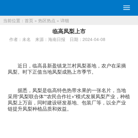
切
换
当前位置：
首页
»
热区热点
» 详细
导
航
临高凤梨上市
作者：未名
来源：海南日报
日期：2024-04-08
近日，临高县新盈镇龙兰村凤梨基地，农户在采摘
凤梨。时下正值当地凤梨成熟上市季节。
据悉，凤梨是临高特色热带水果的一张名片，当地
采用“凤梨联合体”“农民合作社+”模式发展凤梨产业，种植
凤梨上万亩，同时建设研发基地、包装厂等，以全产业
链提升凤梨种植品质和效益。