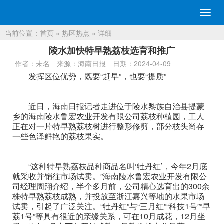
切
换
当前位置：
首页
»
热区热点
» 详细
导
航
陵水加快特早熟荔枝选育和推广
作者：未名
来源：海南日报
日期：2024-04-09
发挥区位优势，既要“赶早”，也要“提质”
近日，海南日报记者走进位于陵水黎族自治县提蒙
乡的海南陵水鲁宏农业开发有限公司荔枝种植园，工人
正在对一片特早熟荔枝树进行整形修剪，部分枝头尚存
一些色泽鲜艳的荔枝果实。
“这种特早熟荔枝品种商品名叫‘牡丹红’，今年2月底
就采收并销往市场试卖。”海南陵水鲁宏农业开发有限公
司经理周翔介绍，半个多月前，公司精心选育出的300余
株特早熟荔枝成熟，并投放至浙江嘉兴等地的水果市场
试卖，引起了广泛关注。“牡丹红”与“三月红”“科技1号”“早
荔1号”等具有很近的亲缘关系，可在10月成花，12月坐