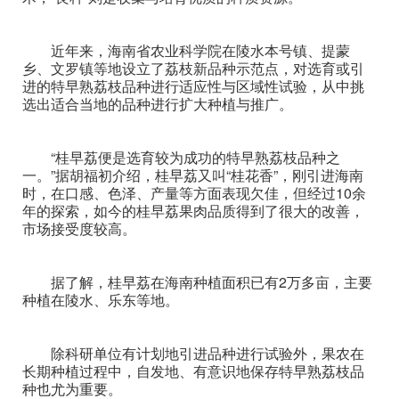
近年来，海南省农业科学院在陵水本号镇、提蒙
乡、文罗镇等地设立了荔枝新品种示范点，对选育或引
进的特早熟荔枝品种进行适应性与区域性试验，从中挑
选出适合当地的品种进行扩大种植与推广。
“桂早荔便是选育较为成功的特早熟荔枝品种之
一。”据胡福初介绍，桂早荔又叫“桂花香”，刚引进海南
时，在口感、色泽、产量等方面表现欠佳，但经过10余
年的探索，如今的桂早荔果肉品质得到了很大的改善，
市场接受度较高。
据了解，桂早荔在海南种植面积已有2万多亩，主要
种植在陵水、乐东等地。
除科研单位有计划地引进品种进行试验外，果农在
长期种植过程中，自发地、有意识地保存特早熟荔枝品
种也尤为重要。