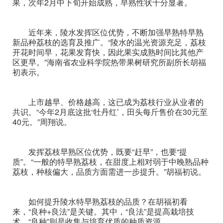
果，次年2月中下旬开始成熟，早熟性状十分显著。
近年来，陵水发挥区位优势，不断加强早熟特早熟
新品种荔枝的选育及推广。“陵水的温光资源充足，荔枝
开花时间早，花果发育快，因此果实成熟时间比其他产
区更早。”海南省农业科学院热带果树研究所副所长胡福
初表示。
上市越早、价格越高，这已成为荔枝行业从业者的
共识。“今年2月底这批‘牡丹红’，田头每斤售价在30元至
40元。”周翔说。
发挥荔枝早熟区位优势，既要“赶早”，也要“提
质”。“一般的特早熟荔枝，在甜度上相对弱于中晚熟品种
荔枝，种核偏大，品质方面需进一步提升。”胡福初说。
如何提升陵水特早熟荔枝的品质？在胡福初看
来，“良种+良法”是关键。其中，“良法”是提高栽培技
术，“良种”则是收集与培育优质的种质资源。