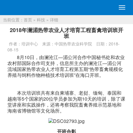
切
换
当前位置：
首页
»
科技
» 详细
导
航
2018年澜湄热带农业人才培育工程畜禽培训班开
班
作者：培训中心
来源：中国热带农业科学院
日期：2018-
08-15
8月10日，由澜沧江—湄公河合作中国秘书处和农业
农村部国际合作司支持，信息所主办的澜沧江—湄公河
流域国家热带农业人才培育工程第五期“热带畜禽规模化
养殖与饲料作物种植技术培训班”在海口开班。
本次培训班共有来自柬埔寨、老挝、缅甸、泰国和
越南等5个国家的20位学员参加为期10天的培训，除了课
堂讲座和实践操作，还将考察我院畜禽养殖示范基地和
海南省博物馆等文化场所。
开班合影