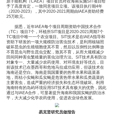
原子能机构（CAEA）项目官员对在海南实施SIT项目给
予了高度肯定，一致同意项目立项。该项目执行期4年
（2020-2023），其中2020-2021周期由IAEA资助经费
25万欧元。
据悉，近年IAEA每个项目周期资助中国技术合作
（TC）项目7个，环植所SIT项目是2020-2021周期7个
TC项目中唯一一个农业项目。SIT技术是在IAEA指导和
资助下研发的一项大规模防治害虫技术，是利用核辐照
破坏昆虫的生殖细胞使其不育，然后以压倒性比例释放
不育昆虫与野生昆虫交配，致其不育，从而大规模减少
田间同种害虫繁殖量的害虫治理方法。SIT技术具有防治
对象专一、大量减少农药使用、对环境友好等优点，目
前该技术已在墨西哥和危地马拉成功应用，但该技术在
海南还是空白。海南是我国重要的热带水果和蔬菜基
地，而桔小实蝇和瓜实蝇是危害热带水果和瓜类蔬菜的
主要害虫，造成严重的经济损失和生态环境破坏。利用
海南特有的岛屿环境应用SIT技术具有极大的优势，因此
通过与IAEA合作，可显著提升海南和我国实蝇的防治水
平，大大减少化学农药使用，促进农业绿色发展。
易克贤研究员做报告