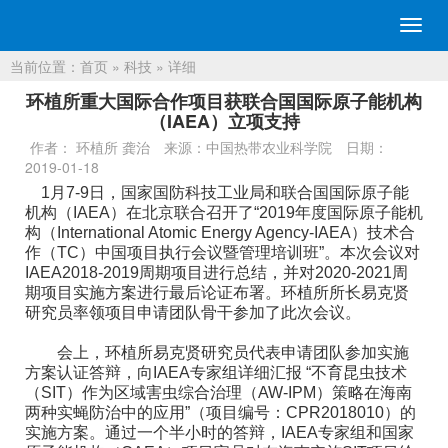
切
换
当前位置：
首页
»
科技
» 详细
导
航
环植所重大国际合作项目获联合国国际原子能机构
（IAEA）立项支持
作者： 环植所 龚治
来源：中国热带农业科学院
日期：
2019-01-18
1月7-9日，国家国防科技工业局和联合国国际原子能
机构（IAEA）在北京联合召开了“2019年度国际原子能机
构（International Atomic Energy Agency-IAEA）技术合
作（TC）中国项目执行会议暨管理培训班”。本次会议对
IAEA2018-2019周期项目进行总结，并对2020-2021周
期项目实施方案进行最后论证布署。环植所所长易克贤
研究员率领项目申请团队骨干参加了此次会议。
会上，环植所易克贤研究员代表申请团队参加实施
方案认证答辩，向IAEA专家组详细汇报 “不育昆虫技术
（SIT）作为区域害虫综合治理（AW-IPM）策略在海南
两种实蝇防治中的应用”（项目编号：CPR2018010）的
实施方案。通过一个半小时的答辩，IAEA专家组和国家