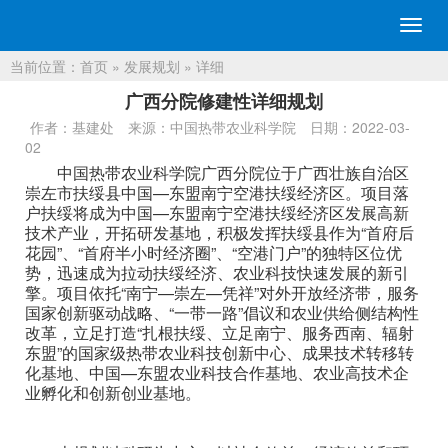
切
换
当前位置：
首页
»
发展规划
» 详细
导
航
广西分院修建性详细规划
作者：基建处
来源：中国热带农业科学院
日期：2022-03-
02
中国热带农业科学院广西分院位于广西壮族自治区
崇左市扶绥县中国—东盟南宁空港扶绥经济区。项目落
户扶绥将成为中国—东盟南宁空港扶绥经济区发展高新
技术产业，开拓研发基地，积极发挥扶绥县作为“首府后
花园”、“首府半小时经济圈”、“空港门户”的独特区位优
势，迅速成为拉动扶绥经济、农业科技快速发展的新引
擎。项目依托“南宁—崇左—凭祥”对外开放经济带，服务
国家创新驱动战略、“一带一路”倡议和农业供给侧结构性
改革，立足打造“扎根扶绥、立足南宁、服务西南、辐射
东盟”的国家级热带农业科技创新中心、成果技术转移转
化基地、中国—东盟农业科技合作基地、农业高技术企
业孵化和创新创业基地。