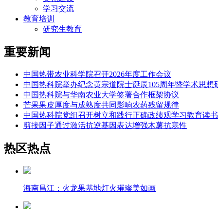
学习交流
教育培训
研究生教育
重要新闻
中国热带农业科学院召开2026年度工作会议
中国热科院举办纪念黄宗道院士诞辰105周年暨学术思想
中国热科院与华南农业大学签署合作框架协议
芒果果皮厚度与成熟度共同影响农药残留规律
中国热科院党组召开树立和践行正确政绩观学习教育读书
剪接因子通过激活抗逆基因表达增强木薯抗寒性
热区热点
海南昌江：火龙果基地灯火璀璨美如画