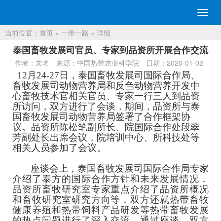
切
换
当前位置：
首页
»
一带一路
» 详细
导
航
泰国畜牧发展司官员、专家到品资所开展合作交流
作者：未名
来源：中国热带农业科学院
日期：2020-01-02
12
月24-27日，泰国畜牧发展司国际合作局、
畜牧发展司动物营养局和反刍动物营养开发中
心畜牧技术官相关官员、专家一行三人到品资
所访问，双方进行了会谈，期间，品资所与泰
国畜牧发展司动物营养局签署了合作框架协
议。品资所陈松笔副所长、院国际合作处段翠
芳副处长出席会议，院培训中心、所科技处等
相关人员参加了会议。
座谈会上，泰国畜牧发展司国际合作局专家
介绍了泰方的国际合作方针和未来发展情况，
品资所
畜牧研究室专家重点介绍了
品资所
概况
和畜牧研究室研究方向等，双方还就热带畜牧
健康养殖和热带饲料产品研发等热带畜牧发展
的热点问题进行了深入交流。通过座谈，双方