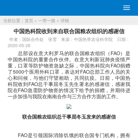
切
换
当前位置：
首页
»
一带一路
» 详细
导
航
中国热科院收到来自联合国粮农组织的感谢信
作者：国际合作处 张雪
来源：中国热带农业科学院
日期：
2020-05-26
总部设在意大利罗马的联合国粮农组织（FAO）是
中国热科院的重要合作伙伴。在意大利新冠肺炎疫情严
重，口罩等防护物资急缺之际，中国热科院向FAO捐赠
了5000个医用外科口罩，表达对FAO总部工作人员的关
心和问候，与他们守望相助，共同抗疫。日前，中国热
科院收到FAO总干事屈冬玉先生署名的感谢信，感谢我
院在FAO急需防护物资的情况下给予的捐赠，并期待进
一步加强与我院在南南合作与三方合作方面的工作。
联合国粮农组织总干事屈冬玉发来的感谢信
FAO是引领国际消除饥饿的联合国专门机构，拥有