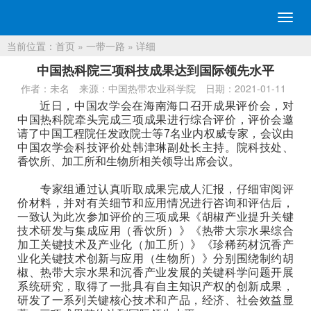
切
换
当前位置：
首页
»
一带一路
» 详细
导
航
中国热科院三项科技成果达到国际领先水平
作者：未名
来源：中国热带农业科学院
日期：2021-01-11
近日，中国农学会在海南海口召开成果评价会，对
中国热科院牵头完成三项成果进行综合评价，评价会邀
请了中国工程院任发政院士等7名业内权威专家，会议由
中国农学会科技评价处韩津琳副处长主持。院科技处、
香饮所、加工所和生物所相关领导出席会议。
专家组通过认真听取成果完成人汇报，仔细审阅评
价材料，并对有关细节和应用情况进行咨询和评估后，
一致认为此次参加评价的三项成果《胡椒产业提升关键
技术研发与集成应用（香饮所）》《热带大宗水果综合
加工关键技术及产业化（加工所）》《珍稀药材沉香产
业化关键技术创新与应用（生物所）》分别围绕制约胡
椒、热带大宗水果和沉香产业发展的关键科学问题开展
系统研究，取得了一批具有自主知识产权的创新成果，
研发了一系列关键核心技术和产品，经济、社会效益显