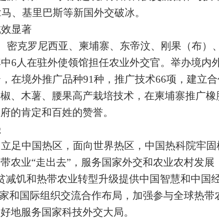
拿马、基里巴斯等新国外交破冰。
成效显著
、密克罗尼西亚、柬埔寨、东帝汶、刚果（布）
其中
6
人在驻外使领馆担任农业外交官。举办境内
个，在境外推广品种
91
种，推广技术
66
项，建立合
辣椒、木薯、腰果高产栽培技术，在柬埔寨推广橡
政府的肯定和百姓的赞誉。
强
。立足中国热区，面向世界热区，中国热科院牢固
热带农业
“
走出去
”
，服务国家外交和农业农村发展
贫减饥和热带农业转型升级提供中国智慧和中国
家和国际组织交流合作布局，加强参与全球热带
更好地服务国家科技外交大局。