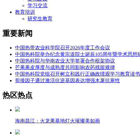
学习交流
教育培训
研究生教育
重要新闻
中国热带农业科学院召开2026年度工作会议
中国热科院举办纪念黄宗道院士诞辰105周年暨学术思想
中国热科院与华南农业大学签署合作框架协议
芒果果皮厚度与成熟度共同影响农药残留规律
中国热科院党组召开树立和践行正确政绩观学习教育读书
剪接因子通过激活抗逆基因表达增强木薯抗寒性
热区热点
海南昌江：火龙果基地灯火璀璨美如画