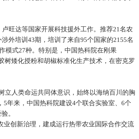
、卢旺达等国家开展科技援外工作。推荐
21
名农
外涉外培训
43
期，培训了来自
95
个国家的
2155
名
作模式
27
种。特别是，中国热科院在刚果
胶树矮化授粉和胡椒标准化生产技术，在密克罗
树立人类命运共同体意识，始终以海纳百川的胸
，
5
年来，中国热科院建设
4
个联合实验室、
6
个
经验。
农业创新治理，建成运行热带农业国际合作交流