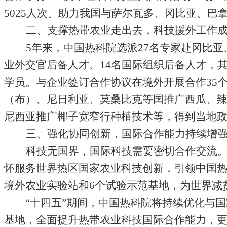
5025
人次。助力我国与萨尔瓦多、冈比亚、巴
二、支撑热带农业走出去，科技援外工作
5
年来，中国热科院选派
27
名专家赴冈比亚
业外交官后备人才、
14
名国际组织后备人才，
学员。与企业签订合作协议在境外开展合作
35
（布）、尼日利亚、莫桑比克等国推广西瓜、
尼西亚推广椰子宽窄行种植技术等，得到当地
三、强化协同创新，国际合作能力持续增
科技无国界，国际科技需要密切合作交流
怀服务世界热区国家农业科技创新，引领中国
境外农业实验站和
6
个试验示范基地，为世界减
“
十四五
”
期间，中国热科院将持续优化与国
基地，全面提升热带农业科技国际合作能力，