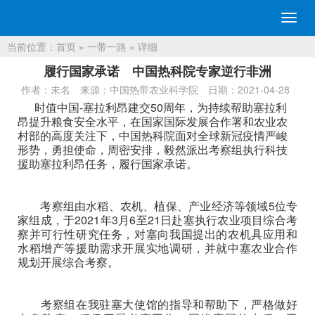
切
换
当前位置：
首页
»
一带一路
» 详细
导
航
履行国家承诺 中国热科院专家逆行非洲
作者：未名
来源：中国热带农业科学院
日期：2021-04-28
时值中国-塞拉利昂建交50周年，为持续帮助塞拉利
昂提升粮食安全水平，在国家国际发展合作署和农业农
村部的高度关注下，中国热科院面对全球新冠疫情严峻
形势，勇担使命，周密安排，毅然派出考察组执行科技
援助塞拉利昂任务，履行国家承诺。
考察组由水稻、农机、植保、产业经济等领域5位专
家组成，于2021年3月6至21日赴塞执行农业项目综合考
察并可行性研究任务，对塞向我国提出的农机具应用和
水稻增产等援助需求开展实地调研，并就中塞农业合作
规划开展综合考察。
考察组在我驻塞大使馆的指导和帮助下，严格做好