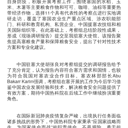
自身防疫，积极开展考察工作，围绕塞国的水稻、玉
米、木薯等主要粮食作物和可可、咖啡、油棕等重要热
带经济作物，选择11个具有代表性的考察点进行实地调
研走访，覆盖了塞国农业生产重点区域、涉农职能部
门、科研和教育机构、私营企业、中国援塞农技组和相
关国际组织等。在此基础上，考察组总结阶段性成果，
形成《现场调研报告》提交至我驻塞大使馆。该报告聚
焦提高塞粮食产量和保障粮食安全，提出了针对性技术
方案和专业化建议。
中国驻塞大使胡张良对考察组提交的调研报告给予
了充分肯定，认为报告内容符合塞方需求和国情，也较
为符合我国对塞农业合作目标。塞农林部部长Abu
Bakarr Karim强调，考察组在塞开展的工作为今后学习借
鉴中国农业发展经验和技术，解决粮食安全问题提供了
有效方案，期待中国热科院在后续工作中继续扮演重要
角色。
在国际新冠肺炎疫情复杂严峻，出境执行任务面临
诸多挑战的形势下，中国热科院专家秉承“应国家战略而
生，为国家使命而战”的职责使命，不畏艰险、勇于担