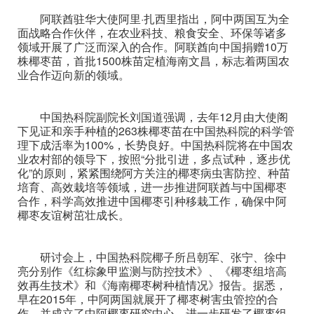
阿联酋驻华大使阿里·扎西里指出，阿中两国互为全
面战略合作伙伴，在农业科技、粮食安全、环保等诸多
领域开展了广泛而深入的合作。阿联酋向中国捐赠10万
株椰枣苗，首批1500株苗定植海南文昌，标志着两国农
业合作迈向新的领域。
中国热科院副院长刘国道强调，去年12月由大使阁
下见证和亲手种植的263株椰枣苗在中国热科院的科学管
理下成活率为100%，长势良好。中国热科院将在中国农
业农村部的领导下，按照“分批引进，多点试种，逐步优
化”的原则，紧紧围绕阿方关注的椰枣病虫害防控、种苗
培育、高效栽培等领域，进一步推进阿联酋与中国椰枣
合作，科学高效推进中国椰枣引种移栽工作，确保中阿
椰枣友谊树茁壮成长。
研讨会上，中国热科院椰子所吕朝军、张宁、徐中
亮分别作《红棕象甲监测与防控技术》、《椰枣组培高
效再生技术》和《海南椰枣树种植情况》报告。据悉，
早在2015年，中阿两国就展开了椰枣树害虫管控的合
作，并成立了中阿椰枣研究中心，进一步研发了椰枣组