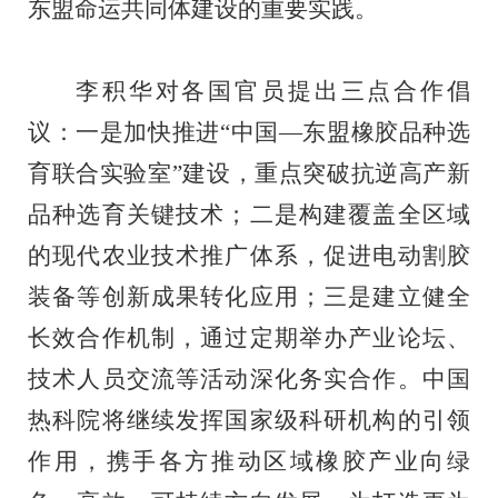
东盟命运共同体建设的重要实践。
李积华对
各国官员
提出三点合作倡
议
：
一是
加快推进
“
中国
—
东盟橡胶品种选
育联合实验室
”
建设
，
重点突破
抗逆高产新
品种
选育关键技术
；
二是构建覆盖全区域
的现代农业技术推广体系，促进电动割胶
装备等创新成果转化应用
；
三是建立健全
长效合作机制，通过定期举办产业论坛、
技术人员交流等活动深化务实合作
。
中国
热科院将
继续发挥国家级科研机构的引领
作用，携手各方推动区域橡胶产业向绿