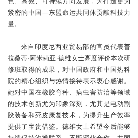
色、高效、可持续方向发展，为打造更为
紧密的中国
—
东盟命运共同体贡献科技力
量。
来自
印度尼西亚
贸易部
的
官员
代表普
拉桑蒂
·
阿米莉亚
·
德维
女士
高度评价本次研
修
班取得的
成果，对中国政府和
中国热科
院
的精心组织与热情接待表示衷心感谢。
她对
中国在橡胶育种、病虫害防治等领域
的技术创新
尤为
印象深刻
，
尤其
是电动割
胶装备和死皮康复技术，为提升生产效率
提供了
宝贵
借鉴。德维
女士希望今后能够