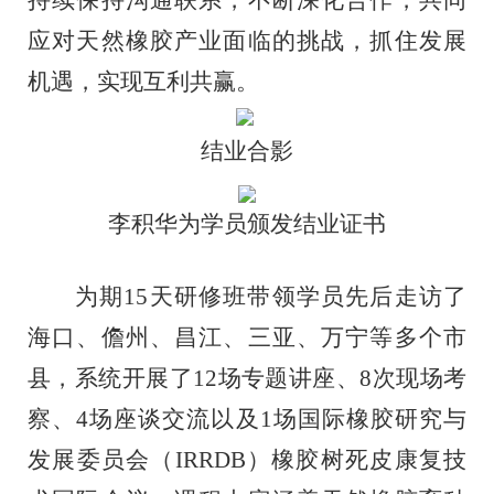
持续保持沟通联系，不断深化合作，共同
应对天然橡胶产业面临的挑战，抓住发展
机遇，实现互利共赢。
结业合影
李积华为学员颁发结业证书
为期
15
天研修班
带领学员
先后走访了
海口、儋州、昌江、三亚、万宁等多个市
县，系统开展了
12
场专题讲座、
8
次现场考
察、
4
场座谈交流以及
1
场国际橡胶研究与
发展委员会
（
IRRDB
）
橡胶树死皮康复技