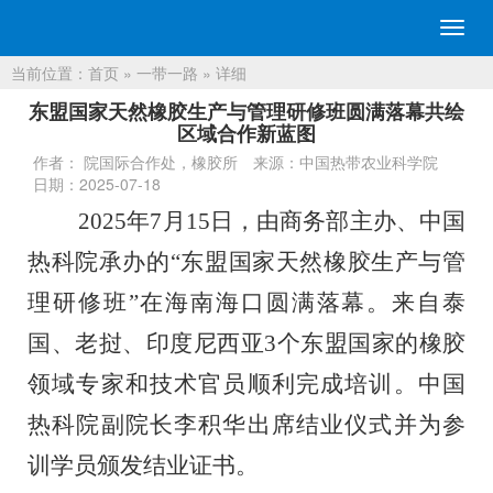
切
换
当前位置：
首页
»
一带一路
» 详细
导
航
东盟国家天然橡胶生产与管理研修班圆满落幕共绘
区域合作新蓝图
作者： 院国际合作处，橡胶所
来源：中国热带农业科学院
日期：2025-07-18
2025
年
7
月
15
日，由
商务部主办、
中国
热科院
承办的
“
东盟国家天然橡胶生产与管
理研修班
”
在海南海口
圆满落幕
。来自
泰
国、老挝、印度尼西亚
3
个东盟国家
的橡胶
领域专家和技术
官员
顺利完成培训
。
中国
热科院副院长李积华出席结业仪式并为参
训学员颁发结业证书。