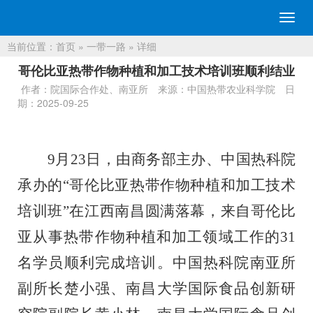
切
换
当前位置：
首页
»
一带一路
» 详细
导
航
哥伦比亚热带作物种植和加工技术培训班顺利结业
作者：院国际合作处、南亚所
来源：中国热带农业科学院
日
期：2025-09-25
9
月
23
日，由商务部主办、中国
热科院
承办的
“
哥伦比亚热带作物种植和加工技术
培训班
”
在
江西南昌圆满落幕，来自哥伦比
亚从事热带作物种植和加工领域工作的
31
名学员顺利完成培训。
中国
热科院
南亚所
副
所长
楚小强、南昌大学国际食品创新研