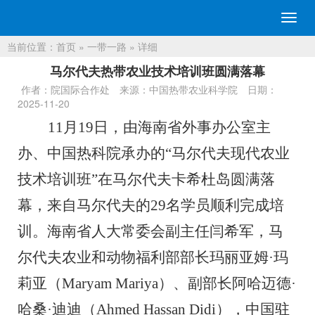
切
换
当前位置：
首页
»
一带一路
» 详细
导
航
马尔代夫热带农业技术培训班圆满落幕
作者：院国际合作处
来源：中国热带农业科学院
日期：
2025-11-20
11
月
19
日，由海南省外事办公室主
办、中国
热科
院承办的
“
马尔代夫现代农业
技术培训班
”
在
马尔代夫卡希杜岛圆满落
幕，
来自
马尔代夫的
29
名学员
顺利完成培
训
。海南省人大常委会副主任闫希军
，马
尔代夫农业和动物福利部部长玛丽亚姆
·玛
莉亚（
Maryam Mariya
）、副部长阿哈迈德·
哈桑·迪迪（
Ahmed Hassan Didi
），中国驻