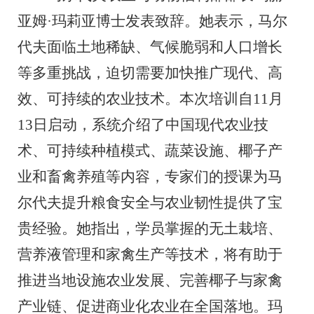
亚姆
·
玛莉亚博士发表致辞。她表示，马尔
代夫面临土地稀缺、气候脆弱和人口增长
等多重挑战，迫切需要加快推广现代、高
效、可持续的农业技术。本次培训自
11
月
13
日启动，系统介绍了中国现代农业技
术、可持续种植模式、
蔬菜设施
、椰子产
业和畜禽养殖等内容，专家们的授课为马
尔代夫提升粮食安全与农业韧性提供了宝
贵经验。她指出，学员掌握的无土栽培、
营养液管理和家禽生产等技术，将有助于
推进
当地
设施农业发展、完善椰子与家禽
产业链、促进商业化农业在全国落地。玛