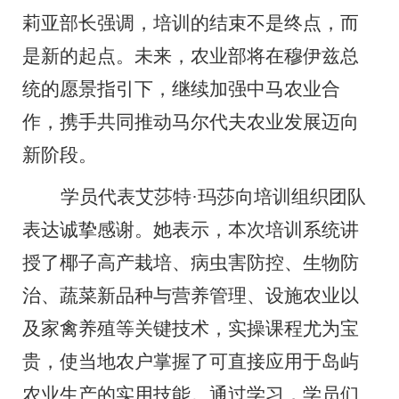
莉亚
部长
强调，培训的结束不是终点，而
是新的起点。未来，农业部将在穆伊兹总
统的愿景指引下，继续
加强中马农业合
作
，携手共同推动马尔代夫农业发展迈向
新阶段。
学员代表艾莎特
·
玛莎向培训组织团队
表达诚挚感谢。
她
表示，本次培训系统讲
授了椰子高产栽培、病虫害防控、生物防
治、蔬菜
新品种与
营养管理、
设施农业
以
及家禽养殖等关键技术，实操课程尤为宝
贵，使
当地农户
掌握了可直接应用于岛屿
农业生产的实用技能。通过学习，学员们