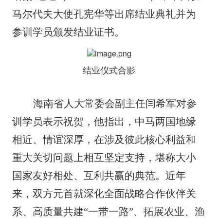
马尔代夫大使孔宪华等
出席结业典礼并为
参训学员颁发结业证书。
结业仪式合影
海南省人大常委会副主任闫希军
对参
训学员表示祝贺，他指出
，中马两国地缘
相近、情谊深厚，在涉及彼此核心利益和
重大关切问题上相互坚定支持，堪称大小
国家友好相处、互利共赢的典范。
近年
来，双方元首
就深化全面战略合作伙伴关
系、高质量共建
“
一带一路
”
、拓展农业、渔