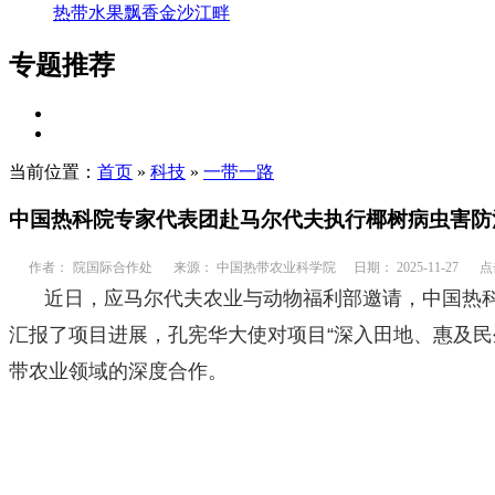
热带水果飘香金沙江畔
专题推荐
当前位置：
首页
»
科技
»
一带一路
中国热科院专家代表团赴马尔代夫执行椰树病虫害防
作者：
院国际合作处
来源： 中国热带农业科学院
日期： 2025-11-27
点
近日，应马尔代夫农业与动物福利部邀请，中国热
汇报了项目进展，孔宪华大使对项目“深入田地、惠及
带农业领域的深度合作。