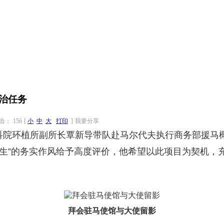
治任务
击：
156
[
小
中
大
打印
]
我要分享
科院环植所副所长覃新导带队赴马尔代夫执行商务部援马
民生”的务实作风给予高度评价，他希望以此项目为契机，
拜会驻马使馆与大使留影