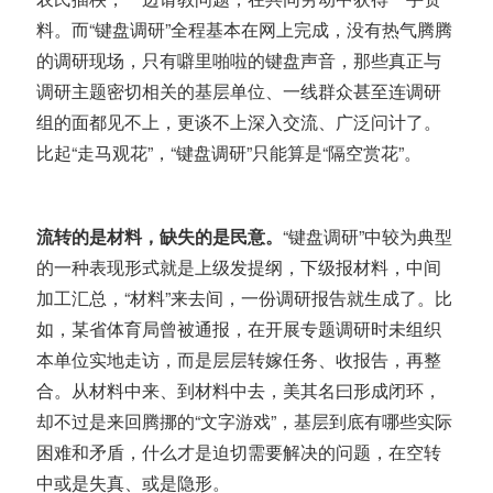
料。而“键盘调研”全程基本在网上完成，没有热气腾腾
的调研现场，只有
噼
里啪啦的键盘声音，那些真正与
调研主题密切相关的基层单位、一线群众甚至连调研
组的面都见不上，更谈不上深入交流、广泛问计了。
比起“走马观花”，“键盘调研”只能算是“隔空赏花”。
流转的是材料，缺失的是民意。
“键盘调研”中较为典型
的一种表现形式就是上级发提纲，下级报材料，中间
加工汇总，“材料”来去间，一份调研报告就生成了。
比
如，某省体育局曾被通报，
在开展专题调研时未组织
本单位实地走访，而是层层转嫁任务、收报告，再整
合。
从材料中来、到材料中去，美其名曰形成闭环
，
却不过是来回腾挪的“文字游戏”，基层到底有哪些实际
困难和矛盾，什么才是迫切需要解决的问题，在空转
中或是失真、或是隐形。