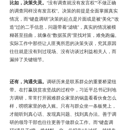
比如，决策失灵。
“
没有调查就没有发言权”“不做正确
的调查同样没有发言权
”。决策的前提是全面掌握真实
情况，
而“键盘调研”决策的起点是片面或是被“美化”“改
造”过的二手信息
，问题带着“滤镜”，真实的情况被模
糊甚至扭曲，就像在“数据茧房”里找对策，难免跑偏。
实际工作中那些让人匪夷所思的决策失误，究其原因
往往就是没有到过现场、没有访谈过利益相关人，而
漏掉了关键细节。
还有，沟通失温。
调研历来是联系群众的重要桥梁纽
带。在打赢脱贫攻坚战的过程中，习近平总书记
到地
方调研
，常常打开困难群众家里的锅盖看看伙食怎么
样，
唠唠家里的收入账
。
只有与群众坐一条板凳上，
才能听到真心话、发现真问题、找到真办法。
善于调
研的领导干部也往往更善于做群众工作。而“键盘调