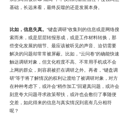
基础，长远来看，最终反噬的还是发展本身。
比如，信息失真。
“键盘调研”收集到的信息或是网络搜
索而来，或是层层转报形成，或是工作材料转换，那
些变化发展的细节、最应该被听见的声音、迫切需要
解决的问题却常常被屏蔽。
比如，“云问卷”的确能快速
触达调研对象，但文化程度不高、不常用手机或不会
上网的群众，则容易被拦在调研之外。
再者，“键盘调
研”等于将了解情况的权
利
让渡给了被调研对象，对方
在种种考虑下，
或许会“稍作加工”回避真问题
，
或许会
刻意夸大问题寻求政策帮扶
，
或许也会敷衍了事随便
交差
，
如此得来的信息与真实情况到底有几分相符
呢？