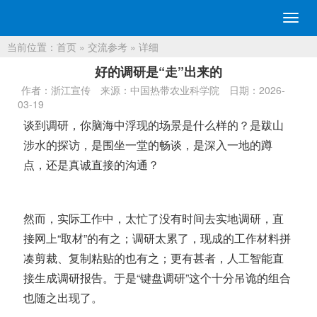
切
换
当前位置：
首页
»
交流参考
» 详细
导
航
好的调研是“走”出来的
作者：浙江宣传
来源：中国热带农业科学院
日期：2026-
03-19
谈到调研，你脑海中浮现的场景是什么样的？是跋山
涉水的探访，是围坐一堂的畅谈，是深入一地的蹲
点，还是真诚直接的沟通？
然而，实际工作中，太忙了没有时间去实地调研，直
接网上“取材”的有之；调研太累了，现成的工作材料拼
凑剪裁、复制粘贴的也有之；更有甚者，人工智能直
接生成调研报告。
于是“键盘调研”这个十分吊诡的组合
也随之出现了。