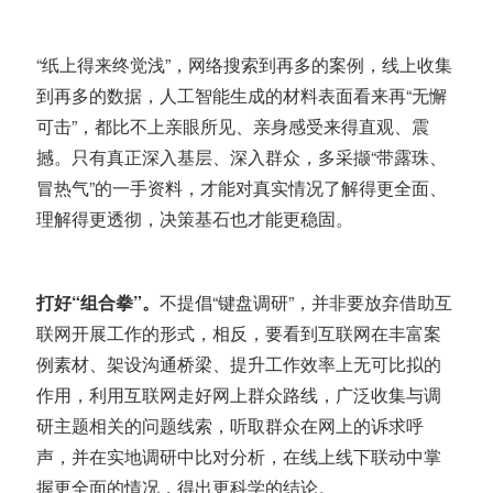
“纸上得来终觉浅”，网络搜索到再多的案例，线上收集
到再多的数据，人工智能生成的材料表面看来再“无懈
可击”，都比不上亲眼所见、亲身感受来得直观、震
撼。只有真正深入基层、深入群众，多采撷“带露珠、
冒热气”的一手资料，才能对真实情况了解得更全面、
理解得更透彻
，决策基石也才能更稳固。
打好“组合拳”。
不提倡“键盘调研”，并非要放弃借助互
联网开展工作的形式，相反，要看到互联网在丰富案
例素材、架设沟通桥梁、提升工作效率上无可比拟的
作用，利用互联网走好网上群众路线，广泛收集与调
研主题相关的问题线索，听取群众在网上的诉求呼
声，并在实地调研中比对分析，在线上线下联动中掌
握更全面的情况，得出更科学的结论。