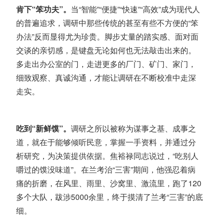
肯下“笨功夫”。
当“智能”“便捷”“快速”“高效”成为现代人
的普遍追求，
调研中那些传统的甚至有些不方便的“笨
办法”反而显得尤为珍贵
。脚步丈量的踏实感、面对面
交谈的亲切感，是键盘无论如何也无法敲击出来的。
多走出办公室的门，走进更多的厂门、矿门、家门，
细致观察、真诚沟通，才能让调研在不断校准中走深
走实。
吃到“新鲜馍”
。
调研之所以被称为谋事之基、成事之
道，就在于能够倾听民意，掌握一手资料，并通过分
析研究，为决策提供依据。
焦裕禄同志说过，“吃别人
嚼过的馍没味道”。在兰考
治“三害”
期间，他强忍着病
痛的折磨，在风里、雨里、沙窝里、激流里，
跑了120
多个大队，跋涉5000余里，终于摸清了兰考“三害”的底
细。