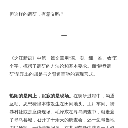
但这样的调研，有意义吗？
一
《之江新语》中第一篇文章用“
深、实、细、准、效”五
个字，概括了调研的方法论和基本要求。
而“键盘调
研”呈现出的却是与之背道而驰的表现形式。
热闹的是网上，沉寂的是现场。
在调研过程中，沟通
互动、思想碰撞本该发生在田间地头、工厂车间、街
巷村社或是座谈现场。毛泽东在寻乌调查中，就走遍
了寻乌县城，召开了十余天的调查会，还一边帮当地
农民插秧，一边请教问题，在共同劳动中获得一手资