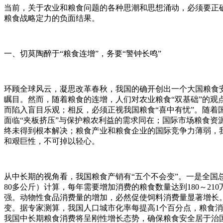
当前，关于农业和粮食问题的各种思潮和思想涌动，必须要正确
粮食战略定力的负面结果。
一、切莫陶醉于“粮食连增”，务要“警钟长鸣”
环顾全球风云，凝思改革春秋，我国的确开创出一个大国粮食安
瞩目。然而，随着粮食的连增，人们对农业粮食“双基础”的观点
而陷入盲目乐观；相反，必须正视我国粮食“喜中有忧”。随
面临“夹板挤压”与保护粮农利益的需求同在；国际市场粮食资
终未得到根本解决；粮食产业和粮食企业的国际竞争力薄弱，
和艰巨性，不可掉以轻心。
从中长期的视角看，我国粮食产销有“五个不会变”。一是全国总
80多公斤）计算，每年需要增加消费的粮食数量达到180～2
强。动物性食品消费量的增加，必然促使饲料消费量显著增长
变。据专家测算，我国人口城市化率每提高1个百分点，粮食消
我国中长期粮食消费将呈刚性增长态势，确保粮食安全居于治国