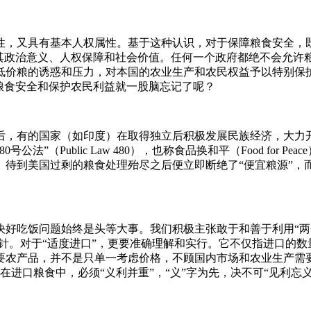
，又具有基本人权属性。基于这种认识，对于保障粮食安全，既要
视其政治意义、人权保障和社会价值。任何一个政府都绝不会允许
低价粮的诱惑和压力，对本国的农业生产和农民权益予以特别保
粮食安全和保护农民利益就一股脑忘记了呢？
后，有的国家（如印度）在取得独立后积极发展民族经济，大力开
法”（Public Law 480），也称食品换和平（Food for 
待到美国过剩的粮食处理殆尽之后便立即断绝了“便宜粮源”，而
决好吃饭问题始终是头等大事。我们积极主张敢于和善于利用“两
方针。对于“适度进口”，更要准确理解和实行。它不仅指进口的
要农产品，并不是只单一考虑价格，不顾国内市场和农业生产需要
”。在进口粮食中，必须“义利并重”，“义”字为先，决不可“见利忘