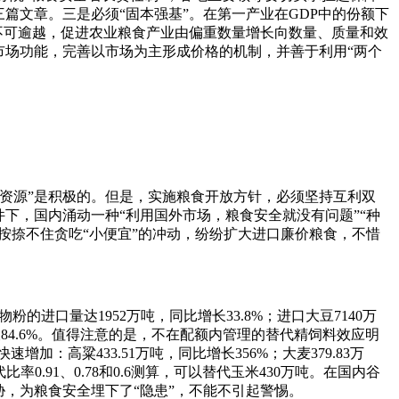
篇文章。三是必须“固本强基”。在第一产业在GDP中的份额下
”不可逾越，促进农业粮食产业由偏重数量增长向数量、质量和效
市场功能，完善以市场为主形成价格的机制，并善于利用“两个
资源”是积极的。但是，实施粮食开放方针，必须坚持互利双
下，国内涌动一种“利用国外市场，粮食安全就没有问题”“种
按捺不住贪吃“小便宜”的冲动，纷纷扩大进口廉价粮食，不惜
的进口量达1952万吨，同比增长33.8%；进口大豆7140万
长84.6%。值得注意的是，不在配额内管理的替代精饲料效应明
加：高粱433.51万吨，同比增长356%；大麦379.83万
率0.91、0.78和0.6测算，可以替代玉米430万吨。在国内谷
，为粮食安全埋下了“隐患”，不能不引起警惕。