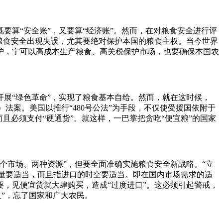
算“安全账”，又要算“经济账”。然而，在对粮食安全进行评
粮食安全出现失误，尤其要绝对保护本国的粮食主权。当今世界
护，宁可以高成本生产粮食、高关税保护市场，也要确保本国农
展“绿色革命”，实现了粮食基本自给。然而，就在这时候，
Peace）法案。美国以推行“480号公法”为手段，不仅使受援国依附于
且必须支付“硬通货”。就这样，一巴掌把贪吃“便宜粮”的国家
个市场、两种资源”，但要全面准确实施粮食安全新战略。“立
数量要适当，而且指进口的时空要适当。即在国内市场需求的适
，见便宜货就大肆购买，造成“过度进口”。这必须引起警戒，
义”，忘了国家和广大农民。