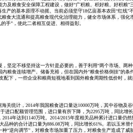
力及粮食安全保障工程建设，做好“广积粮、积好粮、好积粮”三
再生产的基本原理不动摇。当前必须坚守18亿亩基本农田“红线
代粮食大流通和提高粮食现代化治理能力，健全市场体系，强化
见的手”，使此二者相互促进、相得益彰。
疑，坚定不移坚持这一方针是必要的，善于利用“两个市场、两种
内粮食连续增产、储备充裕，但在国内外“粮食价格倒挂”的条件
的支配下，一些企业和粮商短视地看到国外粮食周期性低价时，就
统计，2014年我国粮食进口量达10000万吨，其中谷物及谷物粉
谷物属于进口配额管理范围，进口量有所下降，为2295万吨，同比增
达到1140万吨。2014/2015年度相关品种累计进口量仍然快速增
大品种的合计进口量为886.08万吨，同比增长61%。若以玉米替代比
种“逆向调节”，对粮食市场加重了压力，对粮食生产造成了威胁