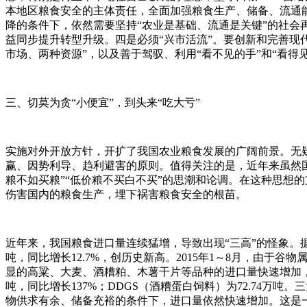
本地区粮食安全的主体责任，全面加强粮食生产、储备、流通能
降的条件下，依然需要坚持“农业是基础、流通是关键”的社会
益同步提升转型升级。四是必须“兴市活流”。要创新和完善现
市场、两种资源”，以及善于驾驭、利用“看不见的手”和“看得
三、切莫为贪“小便宜”，到头来“吃大亏”
实施对外开放方针，开扩了我国农业粮食发展的广阔前景。无
赢、因势利导、趋利避害的原则。值得关注的是，近年来虽然国
粮不如买粮”“低价粮不买白不买”的思潮和论调。在这种思想
伤害国内的粮食生产，埋下祸害粮食安全的根苗。
近年来，我国粮食进口量连续猛增，导致出现“三高”的怪象。据海关
吨，同比增长12.7%，创历史新高。2015年1～8月，由于
显的高粱、大麦、酒糟粕、木薯干片等品种的进口量快速增加，2014年
吨，同比增长137%；DDGS（酒糟蛋白饲料）为72.74万吨。三
物供求有余、储备充裕的条件下，进口量依然快速增加。这是一