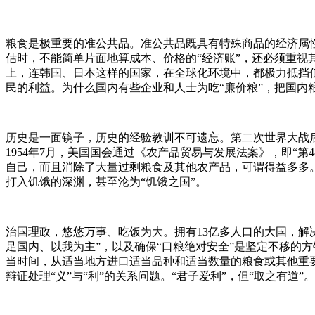
粮食是极重要的准公共品。准公共品既具有特殊商品的经济属性
估时，不能简单片面地算成本、价格的“经济账”，还必须重
上，连韩国、日本这样的国家，在全球化环境中，都极力抵挡
民的利益。为什么国内有些企业和人士为吃“廉价粮”，把国内
历史是一面镜子，历史的经验教训不可遗忘。第二次世界大战
1954年7月，美国国会通过《农产品贸易与发展法案》，即“第480号公
自己，而且消除了大量过剩粮食及其他农产品，可谓得益多多。
打入饥饿的深渊，甚至沦为“饥饿之国”。
治国理政，悠悠万事、吃饭为大。拥有13亿多人口的大国，解
足国内、以我为主”，以及确保“口粮绝对安全”是坚定不移的
当时间，从适当地方进口适当品种和适当数量的粮食或其他重
辩证处理“义”与“利”的关系问题。“君子爱利”，但“取之有道