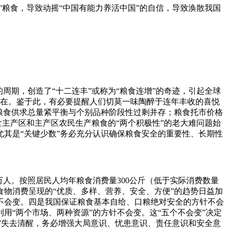
”粮食，导致动摇“中国有能力养活中国”的自信，导致涣散我国
周期，创造了“十二连丰”或称为“粮食连增”的奇迹，引起全球
遍存在。鉴于此，有必要提醒人们切莫一味陶醉于连年丰收的喜悦
粮食供求总量紧平衡与个别品种阶段性过剩并存；粮食托市价格
食主产区和主产区农民生产粮食的“两个积极性”的老大难问题始
其是“关键少数”务必充分认识确保粮食安全的重要性、长期性
万人。按照居民人均年粮食消费量300公斤（低于实际消费数量
和食物消费呈现的“优质、多样、营养、安全、方便”的趋势日益加
不会变。四是我国保证粮食基本自给、口粮绝对安全的方针不会
用“两个市场、两种资源”的方针不会变。这“五个不会变”决定
增”失去清醒，务必增强大局意识、忧患意识、责任意识和安全意