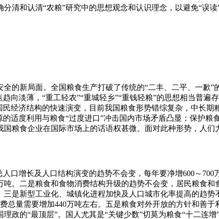
分清和认清“农粮”研究中的思想观念和认识理念，以避免“误读
全的新局面。全国粮食生产打破了传统的“二丰、二平、一歉”的
趋向淡薄，“重工轻农”“重城轻乡”“重钱轻粮”的思想相当普
着国民经济结构的快速演变，目前我国粮食形势错综复杂，中长期
源的适度利用与粮食“过度进口”冲击国内市场矛盾凸显；保护粮
我国粮食企业在国际市场上的话语权甚微。面对此种形势，人们尤
人口增长及人口结构演变的趋势不会变，每年要净增600～700
10万吨。二是粮食和食物消费结构升级的趋势不会变，居民粮食
。三是新型工业化、城镇化进程加快及人口城市化率提高的趋势
费总量需要增加440万吨左右。五是粮食对外开放的方针和善于利
理政的“最顶层”。国人尤其是“关键少数”切莫为粮食“十二连