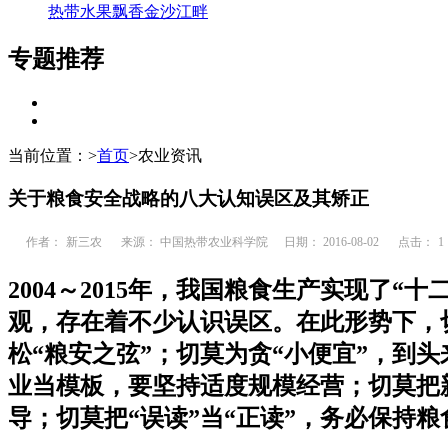
热带水果飘香金沙江畔
专题推荐
当前位置：
>
首页
>
农业资讯
关于粮食安全战略的八大认知误区及其矫正
作者：
新三农
来源： 中国热带农业科学院
日期： 2016-08-02
点击：
1
2004～2015年，我国粮食生产实现了
观，存在着不少认识误区。在此形势下，切
松“粮安之弦”；切莫为贪“小便宜”，到
业当模板，要坚持适度规模经营；切莫把
导；切莫把“误读”当“正读”，务必保持