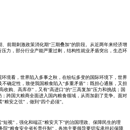
、前期刺激政策消化期“三期叠加”的阶段。从近两年来经济增
行压力，部分行业产能严重过剩，结构性就业矛盾突出，生态环
观环境看，世界陷入多事之秋，在纷纭多变的国际环境下，世界
不确定性，致使我国粮食陷入“多重矛盾”：既担心通胀，又担
收购、高库存”，又有“高进口”的“三高复加”压力和挑战；国
仍；跨国大粮商全面进入国内粮食领域，从而加剧了竞争。面对
粮安之弦”，做到“四个必须”。
“短视”，强化和端正“粮安天下”的治国理政、保障民生的理
务院“粮食安全省长责任制”，各地主要领导要切实承担起保障