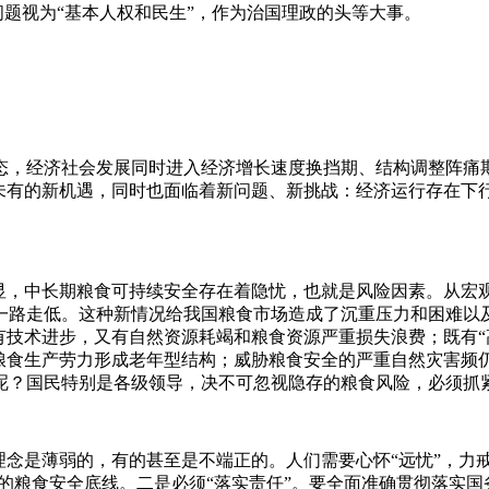
饭问题视为“基本人权和民生”，作为治国理政的头等大事。
态，经济社会发展同时进入经济增长速度换挡期、结构调整阵痛期
所未有的新机遇，同时也面临着新问题、新挑战：经济运行存在下
凸显，中长期粮食可持续安全存在着隐忧，也就是风险因素。从宏
一路走低。这种新情况给我国粮食市场造成了沉重压力和困难以及
技术进步，又有自然资源耗竭和粮食资源严重损失浪费；既有“高
业粮食生产劳力形成老年型结构；威胁粮食安全的严重自然灾害频
？国民特别是各级领导，决不可忽视隐存的粮食风险，必须抓紧“
念是薄弱的，有的甚至是不端正的。人们需要心怀“远忧”，力戒
给的粮食安全底线。二是必须“落实责任”。要全面准确贯彻落实国