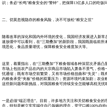
识；务必“长鸣”粮食安全的“警钟”，把保障13亿多人口的吃
二、切莫忽视隐存的粮食风险，决不可放松“粮安之弦”
随着改革的深化和国内外环境的变化，我国经济发展进入新常
速放缓中可以看到，在“三期叠加”的新阶段，我国既面临前
境恶化，食品质量堪忧，保障粮食安全难度加大等。
这里，着重指出，在“三期叠加”下粮食领域各种深层次矛盾
市场上包括农产品在内的大宗商品市场陷入萧条不景气，价格
忧通缩；既有市场空前繁荣，又有市场价格扭曲和“失灵”；既有
内粮食承受“夹板”价格的双重压力；资源环境约束加剧；农
这些新问题和新挑战，对我国粮食可持续安全怎能够高枕无忧呢
一是必须“端正理念”。目前，许多地方关注和关切粮食安全的理
念，特别是树立牢牢端住自己饭碗的理念，坚守口粮100%自