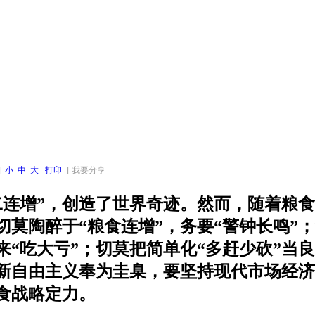
[
小
中
大
打印
]
我要分享
“十二连增”，创造了世界奇迹。然而，随着
莫陶醉于“粮食连增”，务要“警钟长鸣”
头来“吃大亏”；切莫把简单化“多赶少砍”
新自由主义奉为圭臬，要坚持现代市场经济
粮食战略定力。