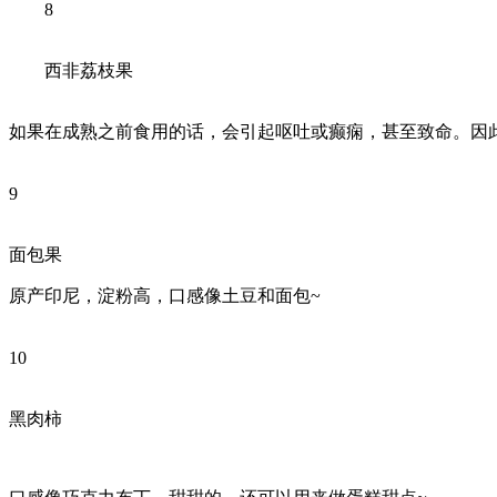
8
西非荔枝果
如果在成熟之前食用的话，会引起呕吐或癫痫，甚至致命。因
9
面包果
原产印尼，淀粉高，口感像土豆和面包~
10
黑肉柿