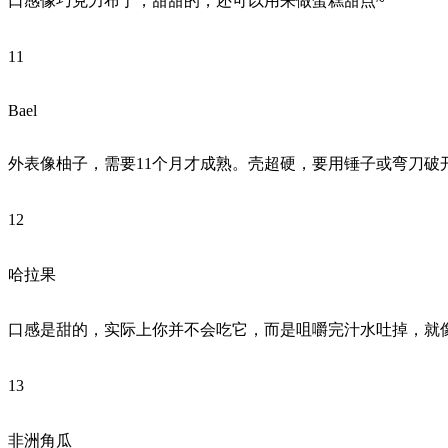
口感像巧克力布丁，甜甜的，还可以用来做蛋糕甜点~
11
Bael
外表像柚子，需要11个月才成熟。壳超硬，要用锤子或弯刀破
12
哈拉果
口感是甜的，实际上你并不会吃它，而是咀嚼完汁水吐掉，就像
13
非洲角瓜