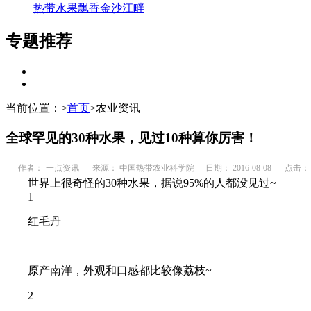
热带水果飘香金沙江畔
专题推荐
当前位置：
>
首页
>
农业资讯
全球罕见的30种水果，见过10种算你厉害！
作者：
一点资讯
来源： 中国热带农业科学院
日期： 2016-08-08
点击：
世界上很奇怪的30种水果，据说95%的人都没见过~
1
红毛丹
原产南洋，外观和口感都比较像荔枝~
2