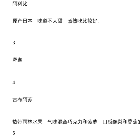
阿科比
原产日本，味道不太甜，煮熟吃比较好。
3
释迦
4
古布阿苏
热带雨林水果，气味混合巧克力和菠萝，口感像梨和香蕉的
5