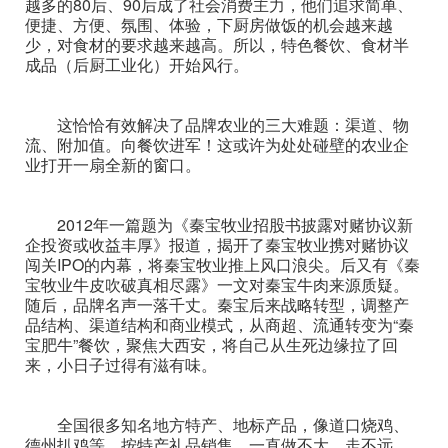
越多的80后、90后成了社会消费主力，他们追求简单、
便捷、方便、氛围、体验，下厨房做饭的机会越来越
少，对食材的要求越来越高。所以，特色餐饮、食材半
成品（后厨工业化）开始风行。
这恰恰有效解决了品牌农业的三大难题：渠道、物
流、附加值。向餐饮进军！这或许为处处碰壁的农业企
业打开一扇全新的窗口。
2012年一篇题为《秦宝牧业招股书披露对赌协议新
企投资或收益丰厚》报道，揭开了秦宝牧业携对赌协议
闯关IPO的内幕，将秦宝牧业推上风口浪尖。后又有《秦
宝牧业牛皮吹破真相尽露》一文对秦宝牛肉来源质疑。
随后，品牌名声一落千丈。秦宝后来战略转型，调整产
品结构、渠道结构和商业模式，从商超、流通转变为“秦
宝肥牛”餐饮，聚焦大西安，将自己从生死边缘拉了回
来，小日子过得有滋有味。
全国很多知名地方特产、地标产品，像道口烧鸡、
德州扒鸡等，按特产礼品销售，一直做不大、走不远，