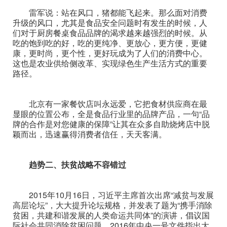
雷军说：站在风口，猪都能飞起来。那么面对消费
升级的风口，尤其是食品安全问题时有发生的时候，人
们对于厨房餐桌食品品牌的渴求越来越强烈的时候。从
吃的饱到吃的好，吃的更纯净、更放心，更方便，更健
康，更时尚，更个性，更好玩成为了人们的消费中心。
这也是农业供给侧改革、实现绿色生产生活方式的重要
路径。
北京有一家餐饮店叫永远爱，它把食材供应商在最
显眼的位置公布，全是食品行业里的品牌产品，一句“品
牌的合作是对您健康的保障”让其在众多自助烧烤店中脱
颖而出，迅速赢得消费者信任，天天客满。
趋势二、扶贫战略不容错过
2015年10月16日，习近平主席首次出席“减贫与发展
高层论坛”，大大提升论坛规格，并发表了题为“携手消除
贫困，共建和谐发展的人类命运共同体”的演讲，倡议国
际社会共同消除贫困问题。2016年中央一号文件指出大