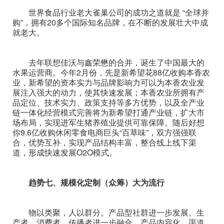
世界食品行业老大雀巢公司的成功之道就是 “全球并
购”，拥有20多个国际知名品牌，在不断的发展壮大中成
就老大。
去年联想佳沃与鑫荣懋的合并，诞生了中国最大的
水果运营商。今年2月份，先是新希望花88亿收购本香农
业，新希望的资本实力与品牌影响力可以为本香农业发
展注入强大的动力，使其快速发展；本香农业所拥有产
品定位、技术实力、政策支持等多方优势，以及全产业
链一体化经营模式完善将为新希望打通产业链，扩大市
场布局，实现进军生猪养殖业提供可靠保障。随后好想
你9.6亿收购休闲零食电商巨头“百草味”，双方强强联
合，优势互补，实现产品结构丰富，整合线上线下渠
道，形成快速发展O2O模式。
趋势七、规模化定制（众筹）大为流行
物以类聚，人以群分。产品型社群进一步发展。生
产者、消费者、传播者进一步融合，产品内容化、渠道