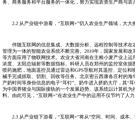
务、商务服务和平台服务的一体化，努力实现农资生产商与农户
2.2 从产业链中游看，“互联网+”切入农业生产领域，大
伴随互联网的信息集成、大数据分析、远程控制等技术在农业
管理为一体的智能农业系统不断完善。2010年，国家发展和
等方面应用了物联网技术。农业大省河南在主粮小麦产业上运用
浓度、太阳总辐射等数据指标。科研人员在郑州的监控室依据
喷药施肥，地面遥控员通过雷达和GPS导航对其遥控、定位
械手完成抓取、切割、回收等任务。北京密云西康各庄村的海
产奶时间等身份信息的电子“耳钉”。奶牛进入挤奶大厅，其“
为中国养猪业与国际接轨的一个发展趋势。该系统以计算机为
料。由此可见，“互联网+”在农业生产中的运用不仅节约了人
2.3 从产业链下游看，“互联网+”将从“空间、时间、成