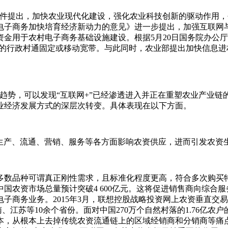
号文件提出，加快农业现代化建设，强化农业科技创新的驱动作用
展电子商务加快培育经济新动力的意见》进一步提出，加强互联网
资金用于农村电子商务基础设施建设。根据5月20日国务院办公
以上的行政村通固定或移动宽带。与此同时，农业部提出加快信息
势，可以发现“互联网+”已经渗透进入并正在重塑农业产业链的
业经济发展方式的深层次转变。具体表现在以下方面。
资生产、流通、营销、服务等各方面影响农资供应，进而引发农资
数品种可谓真正刚性需求，且标准化程度更高，符合多次购买特
中国农资市场总量预计突破4 600亿元。这将促进销售商向综
子商务业务。2015年3月，联想控股战略投资网上农资垂直交易
南、江苏等10余个省份。面对中国270万个自然村落的1.76亿农
本，从根本上去掉传统农资流通链上的区域经销商和分销商等痛