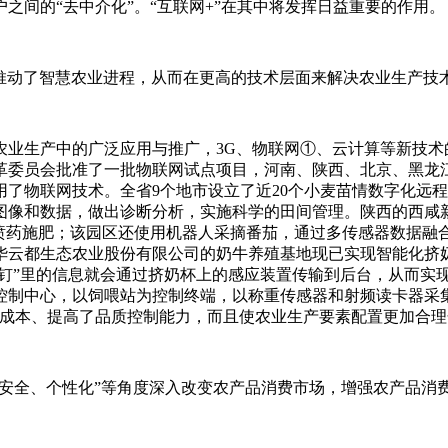
之间的“去中介化”。“互联网+”在其中将发挥日益重要的作用。
大推动了智慧农业进程，从而在更高的技术层面来解决农业生产
生产中的广泛应用与推广，3G、物联网①、云计算等新技术
改革委员会批准了一批物联网试点项目，河南、陕西、北京、黑
了物联网技术。全省9个地市设立了近20个小麦苗情数字化远
图像和数据，做出诊断分析，实施科学的田间管理。陕西的西咸
和喷药施肥；该园区还使用机器人采摘番茄，通过多传感器数据融
华云都生态农业股份有限公司的奶牛养殖基地现已实现智能化挤
耳钉”里的信息就会通过挤奶杯上的感应装置传输到后台，从而实
控制中心，以饲喂站为控制终端，以称重传感器和射频读卡器采
力成本、提高了品质控制能力，而且使农业生产要素配置更加合
本、安全、个性化”等角度深入改变农产品消费市场，增强农产品