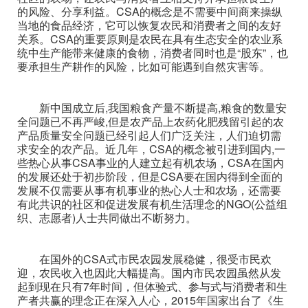
的风险、分享利益。CSA的概念是不需要中间商来操纵
当地的食品经济，它可以恢复农民和消费者之间的友好
关系。CSA的重要原则是农民在具有生态安全的农业系
统中生产能带来健康的食物，消费者同时也是“股东”，也
要承担生产耕作的风险，比如可能遇到自然灾害等。
新中国成立后,我国粮食产量不断提高,粮食的数量安
全问题已不再严峻,但是农产品上农药化肥残留引起的农
产品质量安全问题已经引起人们广泛关注，人们迫切需
求安全的农产品。近几年，CSA的概念被引进到国内,一
些热心从事CSA事业的人建立起有机农场，CSA在国内
的发展还处于初步阶段，但是CSA要在国内得到全面的
发展不仅需要从事有机事业的热心人士和农场，还需要
有此共识的社区和促进发展有机生活理念的NGO(公益组
织、志愿者)人士共同做出不断努力。
在国外的CSA式市民农园发展稳健，很受市民欢
迎，农民收入也因此大幅提高。国内市民农园虽然从发
起到现在只有7年时间，但体验式、参与式与消费者和生
产者共赢的理念正在深入人心，2015年国家出台了《生