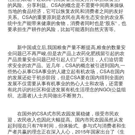
的风险、分享利益。CSA的概念是不需要中间商来操纵
当地的食品经济，它可以恢复农民和消费者之间的友好
关系。CSA的重要原则是农民在具有生态安全的农业系
统中生产能带来健康的食物，消费者同时也是“股东”，也
要承担生产耕作的风险，比如可能遇到自然灾害等。
新中国成立后,我国粮食产量不断提高,粮食的数量安
全问题已不再严峻,但是农产品上农药化肥残留引起的农
产品质量安全问题已经引起人们广泛关注，人们迫切需
求安全的农产品。近几年，CSA的概念被引进到国内,一
些热心从事CSA事业的人建立起有机农场，CSA在国内
的发展还处于初步阶段，但是CSA要在国内得到全面的
发展不仅需要从事有机事业的热心人士和农场，还需要
有此共识的社区和促进发展有机生活理念的NGO(公益组
织、志愿者)人士共同做出不断努力。
在国外的CSA式市民农园发展稳健，很受市民欢
迎，农民收入也因此大幅提高。国内市民农园虽然从发
起到现在只有7年时间，但体验式、参与式与消费者和生
产者共赢的理念正在深入人心，2015年国家出台了《生