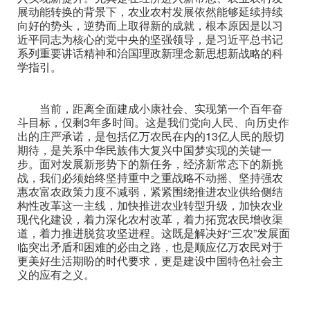
展动能转换的背景下，农业农村发展依然能够延续持续
向好的势头，逆势而上取得新的成就，根本原因是以习
近平同志为核心的党中央的坚强领导，是习近平总书记
系列重要讲话精神和治国理政新理念新思想新战略的科
学指引。
当前，距离全面建成小康社会、实现第一个百年奋
斗目标，仅剩3年多时间。这是我们党向人民、向历史作
出的庄严承诺，是包括亿万农民在内的13亿人民的殷切
期待，是关系中华民族伟大复兴中国梦实现的关键一
步。面对发展新形势下的新任务，经济新常态下的新挑
战，我们必须始终坚持重中之重战略不动摇、坚持强农
惠农富农政策力度不减弱，紧紧围绕推进农业供给侧结
构性改革这一主线，加快推进农业转型升级，加快农业
现代化建设，着力深化农村改革，着力拓宽农民增收渠
道，着力推进脱贫攻坚进程。这既是解决好“三农”发展面
临突出矛盾和困难的必由之路，也是顺应亿万农民对于
更美好生活期盼的时代要求，更是建设中国特色社会主
义的应有之义。