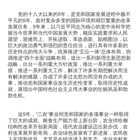
党的十八大以来的5年，是党和国家发展进程中极不
平凡的5年。面对复杂多变的国际环境和艰巨繁重的改革
发展任务，5年来，以习近平同志为核心的党中央科学把
握当今世界和当代中国发展大势，顺应实践要求和人民
愿望，迎难而上、开拓进取，革故鼎新、励精图治，以
巨大的政治勇气和强烈的责任担当，进行具有许多新的
历史特点的伟大斗争，统筹推进“五位一体”总体布局，协
调推进“四个全面”战略布局，提出一系列新理念新思想新
战略，出台一系列重大方针政策，推出一系列重大举
措，推进一系列重大工作，解决了许多长期想解决而没
有解决的难题，办成了许多过去想办而没有办成的大
事，推动党和国家事业发生历史性变革，取得历史性成
就，展现出中国特色社会主义伟大事业的壮丽风采和勃
勃生机。
这5年，“三农”事业同党和国家的各项事业一样取得
了巨大的成就。粮食生产能力登上新台阶，农业供给侧
结构性改革开创新局面，现代农业建设迈出新步伐，农
村改革展开新布局，农业绿色发展有了新进展，农民收
入实现新提升。尤其是在经济进入新常态、农业农村发