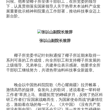
问候。他希望椰子所全体干部职工，在所党委的领导
下，认真贯彻落实国家领导人关于热带木本油料产业发
展重要批示精神和院重点工作部署，推动科技事业迈上
新台阶。
张以山副院长致辞
椰子所党委书记叶剑秋通报了椰子所近期来取得一
系列可喜的工作成绩，向全所职工和支持椰子所发展的
上级领导、兄弟单位、共建单位表示感谢。他要求全所
干部职工继续努力，共谱热带油料科技事业新篇章。
晚会以中国热科院院歌《丹心耀南疆》拉开帷幕，
激情高昂的旋律、奋发向上的歌词，述说着老一辈科研
工作者“草房上马、南疆拓荒”的峥嵘岁月，反映了热区科
研工作者们“应国家战略而生，为国家使命而战”的豪情壮
志，激励着在场的每一个人。《大中国》《没有共产党
就没有新中国》《祖国不会忘记》等一首首大气磅礴的