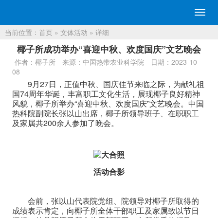
切
换
当前位置：
首页
»
文体活动
» 详细
导
航
椰子所成功举办“喜迎中秋、欢度国庆”文艺晚会
作者：椰子所
来源：中国热带农业科学院
日期：2023-10-
08
9月27日，正值中秋、国庆佳节来临之际，为献礼祖
国74周年华诞，丰富职工文化生活，展现椰子良好精神
风貌，椰子所举办“喜迎中秋、欢度国庆”文艺晚会。中国
热科院副院长张以山出席，椰子所领导班子、在职职工
及家属共200余人参加了晚会。
活动合影
会前，张以山代表院党组、院领导对椰子所取得的
成绩表示肯定，向椰子所全体干部职工及家属致以节日