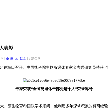
人表彰
219
[
小
中
大
打印
]
我要分享
”在海口召开。中国热科院生物所退休专家金志强研究员荣获“
专家荣获“全省离退休干部先进个人”荣誉称号
（大）蕉生物育种团队学术顾问，他利用多年深耕积累的科研经