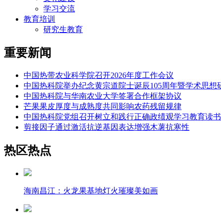
学习交流
教育培训
研究生教育
重要新闻
中国热带农业科学院召开2026年度工作会议
中国热科院举办纪念黄宗道院士诞辰105周年暨学术思想
中国热科院与华南农业大学签署合作框架协议
芒果果皮厚度与成熟度共同影响农药残留规律
中国热科院党组召开树立和践行正确政绩观学习教育读书
剪接因子通过激活抗逆基因表达增强木薯抗寒性
热区热点
海南昌江：火龙果基地灯火璀璨美如画