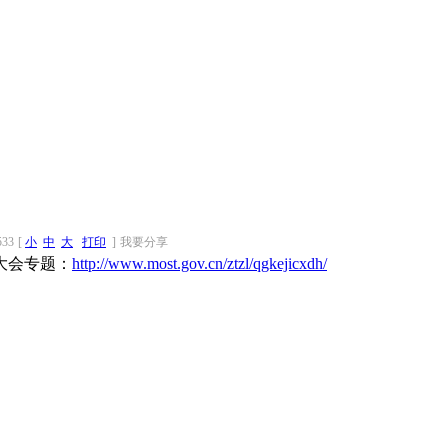
533
[
小
中
大
打印
]
我要分享
大会专题：
http://www.most.gov.cn/ztzl/qgkejicxdh/