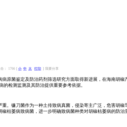
击：
1766
[
小
中
大
打印
]
我要分享
菌鉴定及防治药剂筛选研究方面取得新进展，在海南胡椒产区成功鉴
枯萎病的检测监测及其防治提供重要参考依据。
重。镰刀菌作为一种土传致病真菌，侵染寄主广泛，危害胡椒导
胡椒枯萎病致病菌，进一步明确致病菌种类对胡椒枯萎病的防治