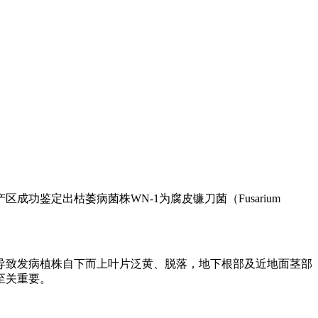
定出枯萎病菌株WN-1为腐皮镰刀菌（Fusarium
致发病植株自下而上叶片泛黄、脱落，地下根部及近地面茎部
至关重要。