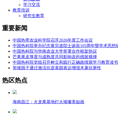
学习交流
教育培训
研究生教育
重要新闻
中国热带农业科学院召开2026年度工作会议
中国热科院举办纪念黄宗道院士诞辰105周年暨学术思想
中国热科院与华南农业大学签署合作框架协议
芒果果皮厚度与成熟度共同影响农药残留规律
中国热科院党组召开树立和践行正确政绩观学习教育读书
剪接因子通过激活抗逆基因表达增强木薯抗寒性
热区热点
海南昌江：火龙果基地灯火璀璨美如画