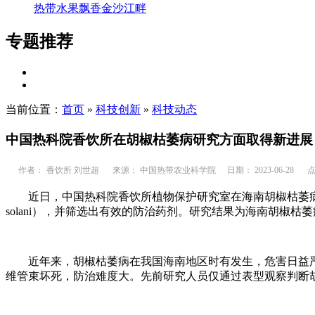
热带水果飘香金沙江畔
专题推荐
当前位置：
首页
»
科技创新
»
科技动态
中国热科院香饮所在胡椒枯萎病研究方面取得新进展
作者：
香饮所 刘世超
来源： 中国热带农业科学院
日期： 2023-06-28
点
近日，中国热科院香饮所植物保护研究室在海南胡椒枯萎病病原
solani），并筛选出有效的防治药剂。研究结果为海南胡椒
近年来，胡椒枯萎病在我国海南地区时有发生，危害日益严
维管束坏死，防治难度大。先前研究人员仅通过表型观察判断