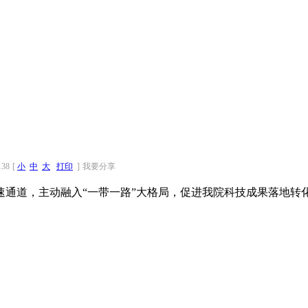
138
[
小
中
大
打印
]
我要分享
速通道，主动融入
“一带一路”大格局，促进我院科技成果落地转化