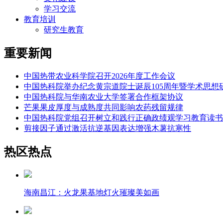
学习交流
教育培训
研究生教育
重要新闻
中国热带农业科学院召开2026年度工作会议
中国热科院举办纪念黄宗道院士诞辰105周年暨学术思想
中国热科院与华南农业大学签署合作框架协议
芒果果皮厚度与成熟度共同影响农药残留规律
中国热科院党组召开树立和践行正确政绩观学习教育读书
剪接因子通过激活抗逆基因表达增强木薯抗寒性
热区热点
海南昌江：火龙果基地灯火璀璨美如画