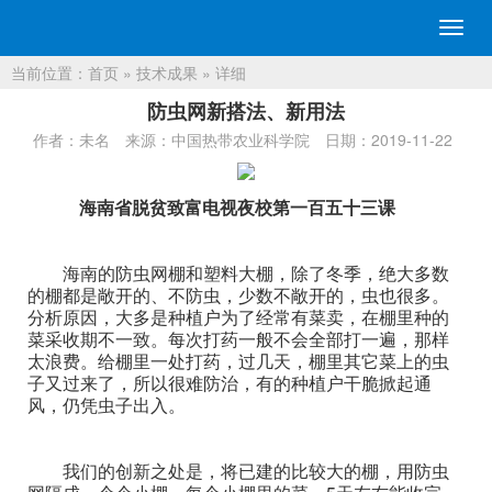
切
换
当前位置：
首页
»
技术成果
» 详细
导
航
防虫网新搭法、新用法
作者：未名
来源：中国热带农业科学院
日期：2019-11-22
海南省脱贫致富电视夜校第一百五十三课
海南的防虫网棚和塑料大棚，除了冬季，绝大多数
的棚都是敞开的、不防虫，少数不敞开的，虫也很多。
分析原因，大多是种植户为了经常有菜卖，在棚里种的
菜采收期不一致。每次打药一般不会全部打一遍，那样
太浪费。给棚里一处打药，过几天，棚里其它菜上的虫
子又过来了，所以很难防治，有的种植户干脆掀起通
风，仍凭虫子出入。
我们的创新之处是，将已建的比较大的棚，用防虫