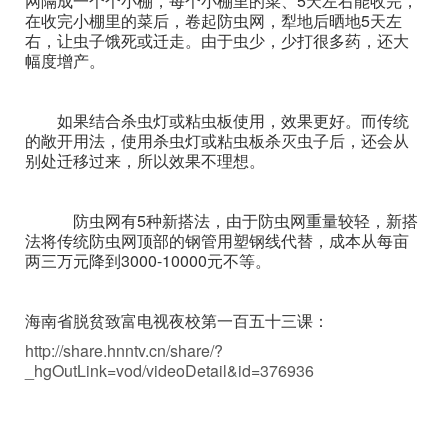
网隔成一个个小棚，每个小棚里的菜、5天左右能收完，
在收完小棚里的菜后，卷起防虫网，犁地后晒地5天左
右，让虫子饿死或迁走。由于虫少，少打很多药，还大
幅度增产。
如果结合杀虫灯或粘虫板使用，效果更好。而传统
的敞开用法，使用杀虫灯或粘虫板杀灭虫子后，还会从
别处迁移过来，所以效果不理想。
防虫网有5种新搭法，由于防虫网重量较轻，新搭
法将传统防虫网顶部的钢管用塑钢线代替，成本从每亩
两三万元降到3000-10000元不等。
海南省脱贫致富电视夜校第一百五十三课：
http://share.hnntv.cn/share/?
_hgOutLink=vod/videoDetail&id=376936