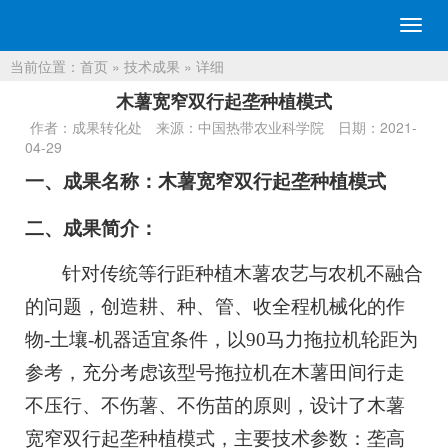
切
换
当前位置：
首页
»
技术成果
» 详细
导
航
木薯宽窄双行起垄种植模式
作者：成果转化处
来源：中国热带农业科学院
日期：2021-
04-29
一、
成果名称：
木薯宽窄双行起垄种植模式
二、
成果简介：
针对传统等行距种植木薯农艺与农机不融合
的问题，创造耕、种、管、收全程机械化的作
物-土壤-机器适宜条件，以90马力拖拉机轮距为
参考，充分考虑该型号拖拉机在木薯田间行走
不压行、不伤薯、不伤苗的原则，设计了木薯
宽窄双行起垄种植模式，主要技术参数：垄高